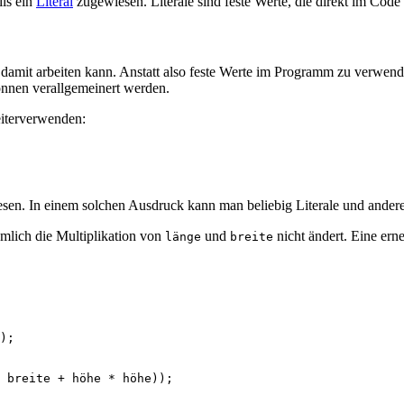
ls ein
Literal
zugewiesen. Literale sind feste Werte, die direkt im Cod
 damit arbeiten kann. Anstatt also feste Werte im Programm zu verwende
nnen verallgemeinert werden.
iterverwenden:
en. In einem solchen Ausdruck kann man beliebig Literale und ander
nämlich die Multiplikation von
und
nicht ändert. Eine er
länge
breite
);
breite
+
höhe
*
höhe
));