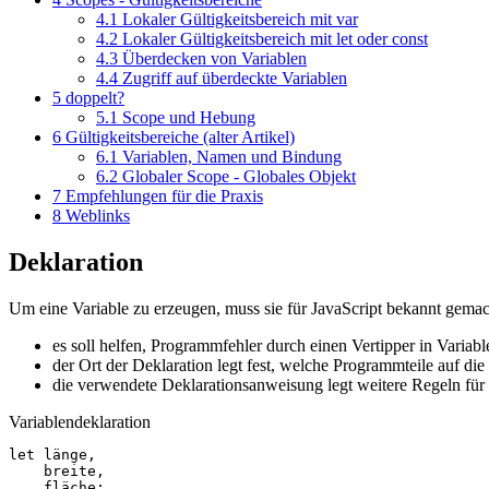
4.1
Lokaler Gültigkeitsbereich mit var
4.2
Lokaler Gültigkeitsbereich mit let oder const
4.3
Überdecken von Variablen
4.4
Zugriff auf überdeckte Variablen
5
doppelt?
5.1
Scope und Hebung
6
Gültigkeitsbereiche (alter Artikel)
6.1
Variablen, Namen und Bindung
6.2
Globaler Scope - Globales Objekt
7
Empfehlungen für die Praxis
8
Weblinks
Deklaration
Um eine Variable zu erzeugen, muss sie für JavaScript bekannt gemac
es soll helfen, Programmfehler durch einen Vertipper in Varia
der Ort der Deklaration legt fest, welche Programmteile auf die
die verwendete Deklarationsanweisung legt weitere Regeln für 
Variablendeklaration
let
länge
,
breite
,
fläche
;