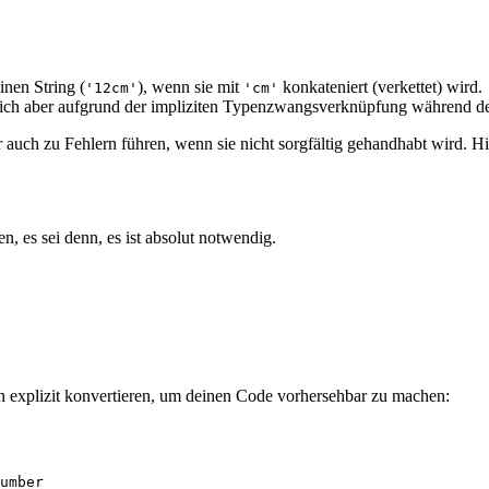
inen String (
), wenn sie mit
konkateniert (verkettet) wird.
'12cm'
'cm'
 sich aber aufgrund der impliziten Typenzwangsverknüpfung während der
r auch zu Fehlern führen, wenn sie nicht sorgfältig gehandhabt wird. Hie
, es sei denn, es ist absolut notwendig.
en explizit konvertieren, um deinen Code vorhersehbar zu machen:
umber