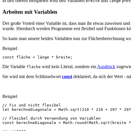
In den oberen Beispielen wird den Variablen
und
jewei
breite
länge
Arbeiten mit Variablen
Der große Vorteil einer Variable ist, dass man ihr etwas zuweisen und
wurde. Hierdurch werden Programme erst flexibel und Funktionen kö
So kann man unsere beiden Variablen nun zur Flächenberechnung we
Beispiel
const
fläche
=
länge
*
breite
;
Die Variable
wird kein Literal, sondern ein
Ausdruck
zugewies
fläche
Sie wird mit dem Schlüsselwort
const
deklariert, da sich der Wert - 
Beispiel
// Fix und nicht flexibel
let
berechneDiagonale
=
Math
.
sqrt
(
210
*
210
+
297
*
297
// Flexibel durch Verwendung von Variablen
const
berechneDiagonale
=
Math
.
round
(
Math
.
sqrt
(
breite
*