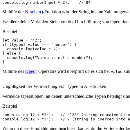
console
.
log
(
numberInput
*
2
);
// 84
Mithilfe der
Number()
-Funktion wird der String in eine Zahl umgewa
Validiere deine Variablen Stelle vor der Durchführung von Operatione
Beispiel
let
value
=
"42"
;
if
(
typeof
value
===
'number'
)
{
console
.
log
(
value
*
2
);
}
else
{
console
.
log
(
"Value is not a number"
);
}
Mithilfe des
typeof
-Operators wird überprüft ob es sich bei
auc
value
Ungültigkeit der Vermischung von Typen in Ausdrücken
Vermeide Operationen, an denen unterschiedliche Typen beteiligt sin
Beispiel
console
.
log
(
12
+
"3"
);
// "123" (string concatenation
console
.
log
(
12
-
"3"
);
// 9 (string is coerced into a
Wenn du diese Empfehlungen beachtest, kannst du die Vorteile der lo