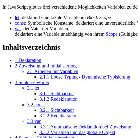
In JavaScript gibt es drei verschiedene Möglichkeiten Variablen zu de
let
: deklariert eine lokale Variable im
Block Scope
const
: Symbolische Konstante; deklariert eine unveränderliche 
var
: der Vater der Variablen;
deklariert eine Variable unabhängig von ihrem
Scope
(Gültigkei
Inhaltsverzeichnis
1
Deklaration
2
Zuweisung und Initialisierung
2.1
Arbeiten mit Variablen
2.1.1
Loose Typing - Dynamische Typisierung
3
Schlüsselwörter
3.1
let
3.1.1
Sichtbarkeit
3.1.2
Redeklaration
3.2
const
3.2.1
Sichtbarkeit
3.2.2
Redeklaration
3.3
var
3.3.1
Automatische Deklaration bei Zuweisung
3.3.2
Variablen und das globale Objekt
4
Scopes - Gültigkeitsbereiche