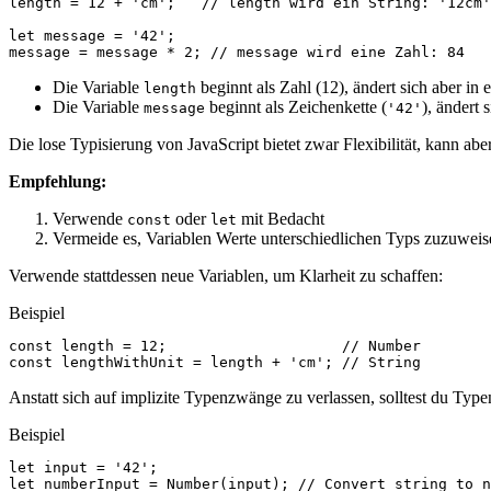
length
=
12
+
'cm'
;
// length wird ein String: '12cm'
let
message
=
'42'
;
message
=
message
*
2
;
// message wird eine Zahl: 84
Die Variable
beginnt als Zahl (12), ändert sich aber in e
length
Die Variable
beginnt als Zeichenkette (
), ändert
message
'42'
Die lose Typisierung von JavaScript bietet zwar Flexibilität, kann abe
Empfehlung:
Verwende
oder
mit Bedacht
const
let
Vermeide es, Variablen Werte unterschiedlichen Typs zuzuweisen
Verwende stattdessen neue Variablen, um Klarheit zu schaffen:
Beispiel
const
length
=
12
;
// Number
const
lengthWithUnit
=
length
+
'cm'
;
// String
Anstatt sich auf implizite Typenzwänge zu verlassen, solltest du Typ
Beispiel
let
input
=
'42'
;
let
numberInput
=
Number
(
input
);
// Convert string to n