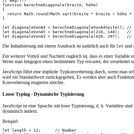
// weg????
function
berechneDiagonale
(
breite
,
höhe
)
{
return
Math
.
round
(
Math
.
sqrt
(
breite
*
breite
+
höhe
*
}
let
diagonaleVonA4
=
berechneDiagonaleVonA4Seite
();
// 
let
diagonaleVonA5
=
berechneDiagonale
(
210
,
148
);
// 
let
diagonaleVonA3
=
berechneDiagonale
(
420
,
297
);
// 
Die Initialisierung mit einem Ausdruck ist natürlich auch für
und
let
Ein weiterer Vorteil und Nachteil zugleich ist, dass es einer Variable 
Wenn man hingegen einen bestimmten Typ erwartet, der verarbeitet we
JavaScript führt eine implizite Typkonvertierung durch, wenn man sel
wird ein Standardwert zurückgegeben. Es werden aber auch Funktione
Konvertierung reagieren möchte.
Loose Typing - Dynamische Typisierung
JavaScript ist eine Sprache mit loser Typisierung, d. h. Variablen si
dynamisch ändern.
Beispiel
let
length
=
12
;
// Number