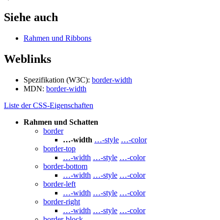
Siehe auch
Rahmen und Ribbons
Weblinks
Spezifikation (W3C):
border-width
MDN:
border-width
Liste der CSS-Eigenschaften
Rahmen und Schatten
border
…-width
…-style
…-color
border-top
…-width
…-style
…-color
border-bottom
…-width
…-style
…-color
border-left
…-width
…-style
…-color
border-right
…-width
…-style
…-color
border-block