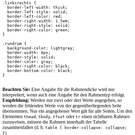
.linksrechts
{
border-left-width
:
thick
;
border-left-style
:
solid
;
border-left-color
:
red
;
border-right-width
:
1.5em
;
border-right-style
:
solid
;
border-right-color
:
green
;
}
.rundrum
{
background-color
:
lightgray
;
border-width
:
6px
;
border-style
:
solid
;
border-color
:
gray
;
border-right-color
:
black
;
border-bottom-color
:
black
;
}
Beachten Sie:
Eine Angabe für die Rahmendicke wird nur
interpretiert, wenn auch eine Angabe für den Rahmentyp erfolgt.
Empfehlung:
Werden nur zwei oder drei Werte angegeben, so
werden die fehlenden Werte von der gegenüberliegenden Seite
übernommen. Nur ein angegebener Wert gilt für alle Seiten. Um den
Elementen
,
,
oder
einen sichtbaren Rahmen
thead
tbody
tfoot
tr
zuzuweisen, müssen die Rahmen innerhalb der Tabelle
zusammenfallen (d. h.
table { border-collapse: collapse;
)
}