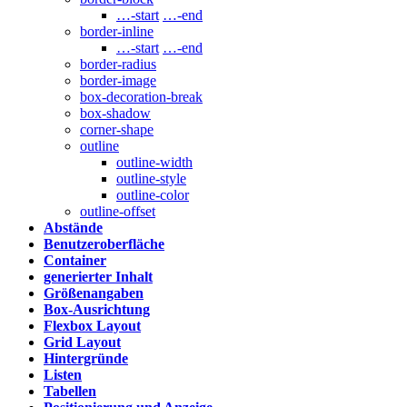
…-start
…-end
border-inline
…-start
…-end
border-radius
border-image
box-decoration-break
box-shadow
corner-shape
outline
outline-width
outline-style
outline-color
outline-offset
Abstände
Benutzeroberfläche
Container
generierter Inhalt
Größenangaben
Box-Ausrichtung
Flexbox Layout
Grid Layout
Hintergründe
Listen
Tabellen