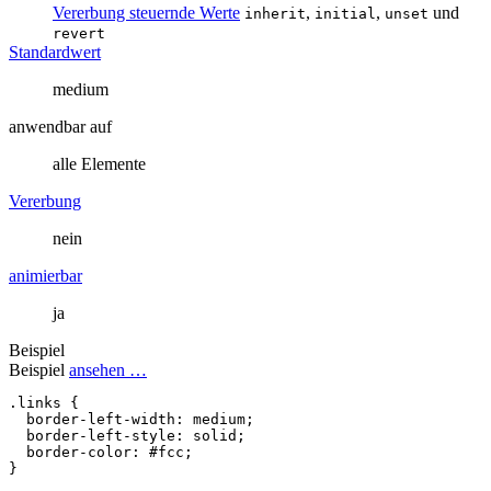
Vererbung steuernde Werte
,
,
und
inherit
initial
unset
revert
Standardwert
medium
anwendbar auf
alle Elemente
Vererbung
nein
animierbar
ja
Beispiel
Beispiel
ansehen …
.links
{
border-left-width
:
medium
;
border-left-style
:
solid
;
border-color
:
#fcc
;
}