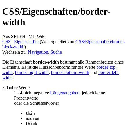
CSS/
Eigenschaften/
border-
width
Aus SELFHTML-Wiki
CSS
‎ |
Eigenschaften
(Weitergeleitet von
CSS/Eigenschaften/border-
block-width
)
Wechseln zu:
Navigation
,
Suche
Die Eigenschaft
border-width
bestimmt alle Rahmenbreiten eines
Elements. Es ist die Kurzschreibform für die Werte
border-top-
width
,
border-right-width
,
border-bottom-width
und
border-left-
width
.
Erlaubte Werte
1 - 4 nicht negative
Längenangaben
, jedoch keine
Prozentwerte
oder die Schlüsselwörter
thin
medium
thick