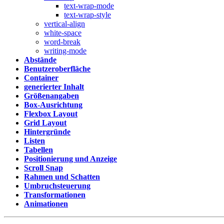
text-wrap-mode
text-wrap-style
vertical-align
white-space
word-break
writing-mode
Abstände
Benutzeroberfläche
Container
generierter Inhalt
Größenangaben
Box-Ausrichtung
Flexbox Layout
Grid Layout
Hintergründe
Listen
Tabellen
Positionierung und Anzeige
Scroll Snap
Rahmen und Schatten
Umbruchsteuerung
Transformationen
Animationen