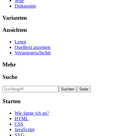
Seite
Diskussion
Varianten
Ansichten
Lesen
Quelltext anzeigen
Versionsgeschichte
Mehr
Suche
Starten
Wie fange ich an?
HTML
CSS
JavaScript
SVG