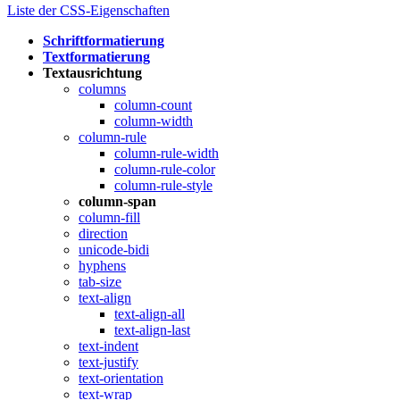
Liste der CSS-Eigenschaften
Schriftformatierung
Textformatierung
Textausrichtung
columns
column-count
column-width
column-rule
column-rule-width
column-rule-color
column-rule-style
column-span
column-fill
direction
unicode-bidi
hyphens
tab-size
text-align
text-align-all
text-align-last
text-indent
text-justify
text-orientation
text-wrap