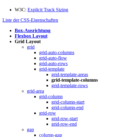
W3C:
Explicit Track Sizing
Liste der CSS-Eigenschaften
Box-Ausrichtung
Flexbox Layout
Grid Layout
grid
grid-auto-columns
grid-auto-flow
grid-auto-rows
grid-template
grid-template-areas
grid-template-columns
grid-template-rows
grid-area
grid-column
grid-column-start
grid-column-end
grid-row
grid-row-start
grid-row-end
gap
column-gap