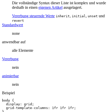
Die vollständige Syntax dieser Liste ist komplex und wurde
deshalb in einen
eigenen Artikel
ausgelagert.
Vererbung steuernde Werte
,
,
und
inherit
initial
unset
revert
Standardwert
none
anwendbar auf
alle Elemente
Vererbung
nein
animierbar
nein
Beispiel
body
{
display
:
grid
;
grid
-
template
-
columns
:
1
fr
1
fr
1
fr
;
}