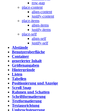
row-gap
place-content
align-content
justify-content
place-items
align-items
justify-items
place-self
align-self
justify-self
Abstände
Benutzeroberfläche
Container
generierter Inhalt
Größenangaben
Hintergründe
Listen
Tabellen
Positionierung und Anzeige
Scroll Snap
Rahmen und Schatten
Schriftformatierung
Textformatierung
Textausrichtung
Umbruchsteuerung