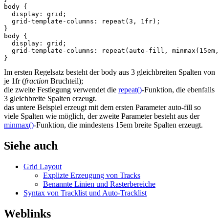
body
{
display
:
grid
;
grid
-
template
-
columns
:
repeat
(
3
,
1
fr
);
}
body
{
display
:
grid
;
grid
-
template
-
columns
:
repeat
(
auto
-
fill
,
minmax
(
15em
,
}
Im ersten Regelsatz besteht der body aus 3 gleichbreiten Spalten von
je 1fr (
fraction
Bruchteil);
die zweite Festlegung verwendet die
repeat()
-Funktion, die ebenfalls
3 gleichbreite Spalten erzeugt.
das untere Beispiel erzeugt mit dem ersten Parameter auto-fill so
viele Spalten wie möglich, der zweite Parameter besteht aus der
minmax()
-Funktion, die mindestens 15em breite Spalten erzeugt.
Siehe auch
Grid Layout
Explizte Erzeugung von Tracks
Benannte Linien und Rasterbereiche
Syntax von Tracklist und Auto-Tracklist
Weblinks