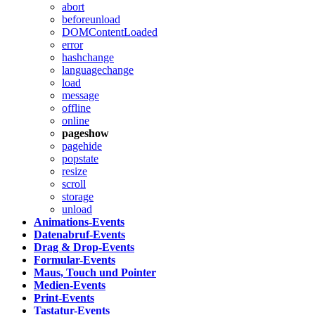
abort
beforeunload
DOMContentLoaded
error
hashchange
languagechange
load
message
offline
online
pageshow
pagehide
popstate
resize
scroll
storage
unload
Animations-Events
Datenabruf-Events
Drag & Drop-Events
Formular-Events
Maus, Touch und Pointer
Medien-Events
Print-Events
Tastatur-Events