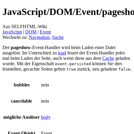
JavaScript/
DOM/
Event/
pagesh
Aus SELFHTML-Wiki
JavaScript
‎ |
DOM
‎ |
Event
Wechseln zu:
Navigation
,
Suche
Der
pageshow
-Event-Handler wird beim Laden einer Datei
ausgelöst. Im Unterschied zu
load
feuert der Event-Handler jedes
mal beim Laden der Seite, auch wenn diese aus dem
Cache
geladen
wurde. Mit der Eigenschaft
können Sie dies
event.persisted
feststellen, gecachte Seiten geben
zurück, neu geladene
.
true
false
bubbles
nein
cancelable
nein
mögliche Auslöser
body
Event-Objekt
Event