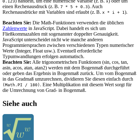
) handeln, um eine numerische Variable (z. B.
) oder um
0.123
x
einen Rechenausdruck (z. B.
). Auch
7 * 5 + 0.3
Rechenausdrücke mit Variablen sind erlaubt (z. B.
).
x * i + 1
Beachten Sie:
Die Math-Funktionen verwenden die üblichen
Zahlenwerte
in JavaScript. Dabei handelt es sich um
Fließkommazahlen mit sogenannter doppelter Genauigkeit.
JavaScript unterscheidet nicht wie manche anderen
Programmiersprachen zwischen verschiedenen Typen numerischer
Werte (Integer, Float usw.). Eventuell erforderliche
Typumwandlungen erfolgen automatisch.
Beachten Sie:
Alle trigonometrischen Funktionen (sin, cos, tan,
asin, acos, atan, atan2) werden mit dem Bogenmaß durchgeführt
oder geben das Ergebnis in Bogenmaß zurück. Um vom Bogenmaß
in das Gradmaß umzurechnen, dividieren Sie diesen einfach durch
. Eine Multiplikation mit diesem Wert sorgt für
(Math.PI / 180)
die Umrechnung von Grad- in Bogenmaß.
Siehe auch