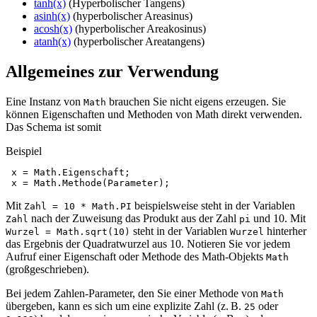
tanh(x)
(Hyperbolischer Tangens)
asinh(x)
(hyperbolischer Areasinus)
acosh(x)
(hyperbolischer Areakosinus)
atanh(x)
(hyperbolischer Areatangens)
Allgemeines zur Verwendung
Eine Instanz von
brauchen Sie nicht eigens erzeugen. Sie
Math
können Eigenschaften und Methoden von Math direkt verwenden.
Das Schema ist somit
Beispiel
x
=
Math
.
Eigenschaft
;
x
=
Math
.
Methode
(
Parameter
);
Mit
beispielsweise steht in der Variablen
Zahl = 10 * Math.PI
nach der Zuweisung das Produkt aus der Zahl
und 10. Mit
Zahl
pi
steht in der Variablen
hinterher
Wurzel = Math.sqrt(10)
Wurzel
das Ergebnis der Quadratwurzel aus 10. Notieren Sie vor jedem
Aufruf einer Eigenschaft oder Methode des Math-Objekts
Math
(großgeschrieben).
Bei jedem Zahlen-Parameter, den Sie einer Methode von
Math
übergeben, kann es sich um eine explizite Zahl (z. B.
oder
25