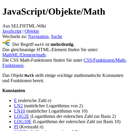
JavaScript/
Objekte/
Math
Aus SELFHTML-Wiki
JavaScript
‎ |
Objekte
Wechseln zu:
Navigation
,
Suche
Der Begriff
ist
mehrdeutig
.
math
Das gleichnamige HTML-Element finden Sie unter:
MathML/Element/math
.
Die CSS Math-Funktionen finden Sie unter
CSS/Funktionen/Math-
Funktionen
.
Das Objekt
stellt einige wichtige mathematische Konstanten
Math
und Funktionen bereit.
Konstanten
E
(eulersche Zahl
e
)
LN2
(natürlicher Logarithmus von 2)
LN10
(natürlicher Logarithmus von 10)
LOG2E
(Logarithmus der eulerschen Zahl zur Basis 2)
LOG10E
(Logarithmus der eulerschen Zahl zur Basis 10)
PI
(Kreiszahl
π
)