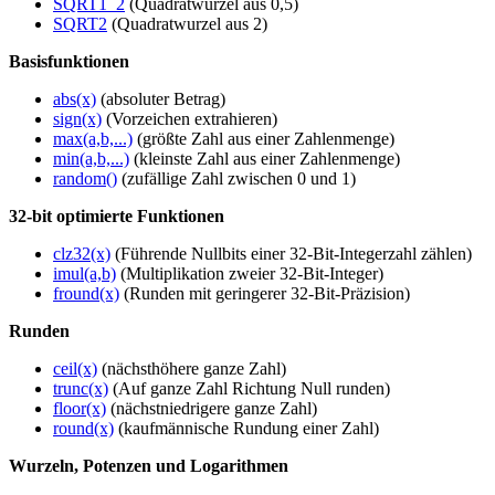
SQRT1_2
(Quadratwurzel aus 0,5)
SQRT2
(Quadratwurzel aus 2)
Basisfunktionen
abs(x)
(absoluter Betrag)
sign(x)
(Vorzeichen extrahieren)
max(a,b,...)
(größte Zahl aus einer Zahlenmenge)
min(a,b,...)
(kleinste Zahl aus einer Zahlenmenge)
random()
(zufällige Zahl zwischen 0 und 1)
32-bit optimierte Funktionen
clz32(x)
(Führende Nullbits einer 32-Bit-Integerzahl zählen)
imul(a,b)
(Multiplikation zweier 32-Bit-Integer)
fround(x)
(Runden mit geringerer 32-Bit-Präzision)
Runden
ceil(x)
(nächsthöhere ganze Zahl)
trunc(x)
(Auf ganze Zahl Richtung Null runden)
floor(x)
(nächstniedrigere ganze Zahl)
round(x)
(kaufmännische Rundung einer Zahl)
Wurzeln, Potenzen und Logarithmen