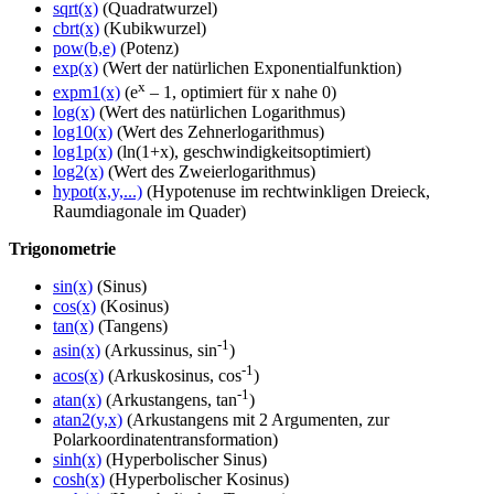
sqrt(x)
(Quadratwurzel)
cbrt(x)
(Kubikwurzel)
pow(b,e)
(Potenz)
exp(x)
(Wert der natürlichen Exponentialfunktion)
x
expm1(x)
(e
– 1, optimiert für x nahe 0)
log(x)
(Wert des natürlichen Logarithmus)
log10(x)
(Wert des Zehnerlogarithmus)
log1p(x)
(ln(1+x), geschwindigkeitsoptimiert)
log2(x)
(Wert des Zweierlogarithmus)
hypot(x,y,...)
(Hypotenuse im rechtwinkligen Dreieck,
Raumdiagonale im Quader)
Trigonometrie
sin(x)
(Sinus)
cos(x)
(Kosinus)
tan(x)
(Tangens)
-1
asin(x)
(Arkussinus, sin
)
-1
acos(x)
(Arkuskosinus, cos
)
-1
atan(x)
(Arkustangens, tan
)
atan2(y,x)
(Arkustangens mit 2 Argumenten, zur
Polarkoordinatentransformation)
sinh(x)
(Hyperbolischer Sinus)
cosh(x)
(Hyperbolischer Kosinus)