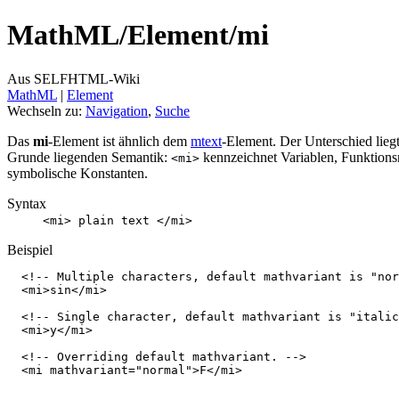
MathML/
Element/
mi
Aus SELFHTML-Wiki
MathML
‎ |
Element
Wechseln zu:
Navigation
,
Suche
Das
mi
-Element ist ähnlich dem
mtext
-Element. Der Unterschied liegt
Grunde liegenden Semantik:
kennzeichnet Variablen, Funktion
<mi>
symbolische Konstanten.
Syntax
<mi> plain text </mi>
Beispiel
<!-- Multiple characters, default mathvariant is "nor
<
mi
>
sin
</
mi
>
<!-- Single character, default mathvariant is "italic
<
mi
>
y
</
mi
>
<!-- Overriding default mathvariant. -->
<
mi
mathvariant
=
"normal"
>
F
</
mi
>