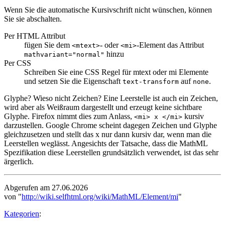
Wenn Sie die automatische Kursivschrift nicht wünschen, können
Sie sie abschalten.
Per HTML Attribut
fügen Sie dem
- oder
-Element das Attribut
<mtext>
<mi>
hinzu
mathvariant="normal"
Per CSS
Schreiben Sie eine CSS Regel für mtext oder mi Elemente
und setzen Sie die Eigenschaft
auf
.
text-transform
none
Glyphe? Wieso nicht Zeichen? Eine Leerstelle ist auch ein Zeichen,
wird aber als Weißraum dargestellt und erzeugt keine sichtbare
Glyphe. Firefox nimmt dies zum Anlass,
kursiv
<mi> x </mi>
darzustellen. Google Chrome scheint dagegen Zeichen und Glyphe
gleichzusetzen und stellt das x nur dann kursiv dar, wenn man die
Leerstellen weglässt. Angesichts der Tatsache, dass die MathML
Spezifikation diese Leerstellen grundsätzlich verwendet, ist das sehr
ärgerlich.
Abgerufen am 27.06.2026
von "
http://wiki.selfhtml.org/wiki/MathML/Element/mi
"
Kategorien
: