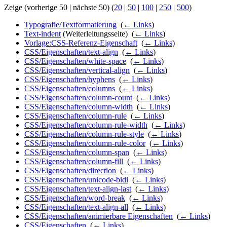
Zeige (vorherige 50 | nächste 50) (
20
|
50
|
100
|
250
|
500
)
Typografie/Textformatierung
‎
(
← Links
)
Text-indent
(Weiterleitungsseite) ‎
(
← Links
)
Vorlage:CSS-Referenz-Eigenschaft
‎
(
← Links
)
CSS/Eigenschaften/text-align
‎
(
← Links
)
CSS/Eigenschaften/white-space
‎
(
← Links
)
CSS/Eigenschaften/vertical-align
‎
(
← Links
)
CSS/Eigenschaften/hyphens
‎
(
← Links
)
CSS/Eigenschaften/columns
‎
(
← Links
)
CSS/Eigenschaften/column-count
‎
(
← Links
)
CSS/Eigenschaften/column-width
‎
(
← Links
)
CSS/Eigenschaften/column-rule
‎
(
← Links
)
CSS/Eigenschaften/column-rule-width
‎
(
← Links
)
CSS/Eigenschaften/column-rule-style
‎
(
← Links
)
CSS/Eigenschaften/column-rule-color
‎
(
← Links
)
CSS/Eigenschaften/column-span
‎
(
← Links
)
CSS/Eigenschaften/column-fill
‎
(
← Links
)
CSS/Eigenschaften/direction
‎
(
← Links
)
CSS/Eigenschaften/unicode-bidi
‎
(
← Links
)
CSS/Eigenschaften/text-align-last
‎
(
← Links
)
CSS/Eigenschaften/word-break
‎
(
← Links
)
CSS/Eigenschaften/text-align-all
‎
(
← Links
)
CSS/Eigenschaften/animierbare Eigenschaften
‎
(
← Links
)
CSS/Eigenschaften
‎
(
← Links
)