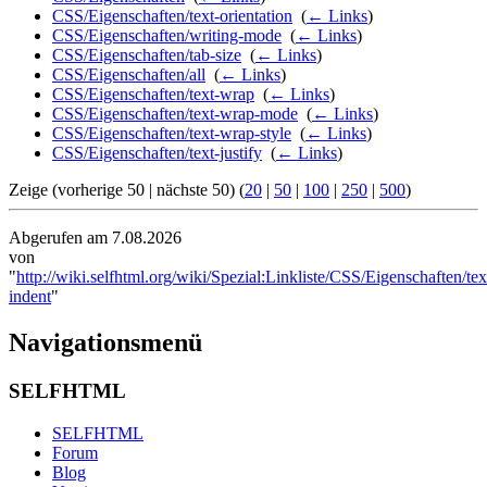
CSS/Eigenschaften/text-orientation
‎
(
← Links
)
CSS/Eigenschaften/writing-mode
‎
(
← Links
)
CSS/Eigenschaften/tab-size
‎
(
← Links
)
CSS/Eigenschaften/all
‎
(
← Links
)
CSS/Eigenschaften/text-wrap
‎
(
← Links
)
CSS/Eigenschaften/text-wrap-mode
‎
(
← Links
)
CSS/Eigenschaften/text-wrap-style
‎
(
← Links
)
CSS/Eigenschaften/text-justify
‎
(
← Links
)
Zeige (vorherige 50 | nächste 50) (
20
|
50
|
100
|
250
|
500
)
Abgerufen am 7.08.2026
von
"
http://wiki.selfhtml.org/wiki/Spezial:Linkliste/CSS/Eigenschaften/tex
indent
"
Navigationsmenü
SELFHTML
SELFHTML
Forum
Blog