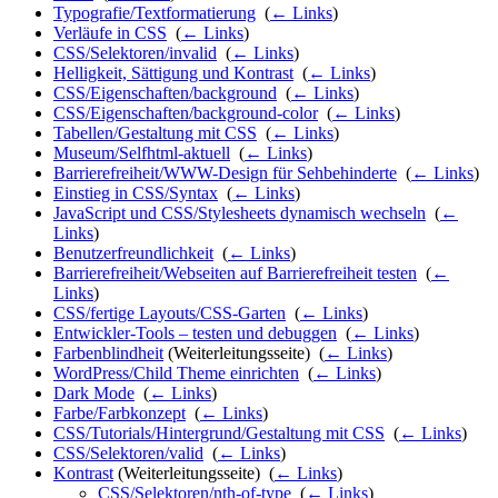
Typografie/Textformatierung
‎
(
← Links
)
Verläufe in CSS
‎
(
← Links
)
CSS/Selektoren/invalid
‎
(
← Links
)
Helligkeit, Sättigung und Kontrast
‎
(
← Links
)
CSS/Eigenschaften/background
‎
(
← Links
)
CSS/Eigenschaften/background-color
‎
(
← Links
)
Tabellen/Gestaltung mit CSS
‎
(
← Links
)
Museum/Selfhtml-aktuell
‎
(
← Links
)
Barrierefreiheit/WWW-Design für Sehbehinderte
‎
(
← Links
)
Einstieg in CSS/Syntax
‎
(
← Links
)
JavaScript und CSS/Stylesheets dynamisch wechseln
‎
(
←
Links
)
Benutzerfreundlichkeit
‎
(
← Links
)
Barrierefreiheit/Webseiten auf Barrierefreiheit testen
‎
(
←
Links
)
CSS/fertige Layouts/CSS-Garten
‎
(
← Links
)
Entwickler-Tools – testen und debuggen
‎
(
← Links
)
Farbenblindheit
(Weiterleitungsseite) ‎
(
← Links
)
WordPress/Child Theme einrichten
‎
(
← Links
)
Dark Mode
‎
(
← Links
)
Farbe/Farbkonzept
‎
(
← Links
)
CSS/Tutorials/Hintergrund/Gestaltung mit CSS
‎
(
← Links
)
CSS/Selektoren/valid
‎
(
← Links
)
Kontrast
(Weiterleitungsseite) ‎
(
← Links
)
CSS/Selektoren/nth-of-type
‎
(
← Links
)