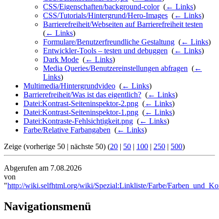
CSS/Eigenschaften/background-color
‎
(
← Links
)
CSS/Tutorials/Hintergrund/Hero-Images
‎
(
← Links
)
Barrierefreiheit/Webseiten auf Barrierefreiheit testen
‎
(
← Links
)
Formulare/Benutzerfreundliche Gestaltung
‎
(
← Links
)
Entwickler-Tools – testen und debuggen
‎
(
← Links
)
Dark Mode
‎
(
← Links
)
Media Queries/Benutzereinstellungen abfragen
‎
(
←
Links
)
Multimedia/Hintergrundvideo
‎
(
← Links
)
Barrierefreiheit/Was ist das eigentlich?
‎
(
← Links
)
Datei:Kontrast-Seiteninspektor-2.png
‎
(
← Links
)
Datei:Kontrast-Seiteninspektor-1.png
‎
(
← Links
)
Datei:Kontraste-Fehlsichtigkeit.png
‎
(
← Links
)
Farbe/Relative Farbangaben
‎
(
← Links
)
Zeige (vorherige 50 | nächste 50) (
20
|
50
|
100
|
250
|
500
)
Abgerufen am 7.08.2026
von
"
http://wiki.selfhtml.org/wiki/Spezial:Linkliste/Farbe/Farben_und_Ko
Navigationsmenü