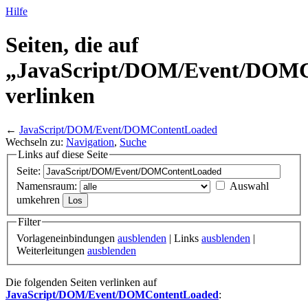
Hilfe
Seiten, die auf
„JavaScript/
DOM/
Event/
DOMCo
verlinken
←
JavaScript/DOM/Event/DOMContentLoaded
Wechseln zu:
Navigation
,
Suche
Links auf diese Seite
Seite:
Namensraum:
Auswahl
umkehren
Filter
Vorlageneinbindungen
ausblenden
| Links
ausblenden
|
Weiterleitungen
ausblenden
Die folgenden Seiten verlinken auf
JavaScript/DOM/Event/DOMContentLoaded
: