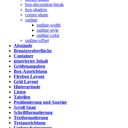
box-decoration-break
box-shadow
corner-shape
outline
outline-width
outline-style
outline-color
outline-offset
Abstände
Benutzeroberfläche
Container
generierter Inhalt
Größenangaben
Box-Ausrichtung
Flexbox Layout
Grid Layout
Hintergründe
Listen
Tabellen
Positionierung und Anzeige
Scroll Snap
Schriftformatierung
Textformatierung
Textausrichtung
Umbruchsteuerung