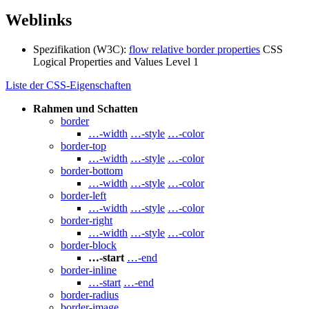
Weblinks
Spezifikation (W3C):
flow relative border properties
CSS
Logical Properties and Values Level 1
Liste der CSS-Eigenschaften
Rahmen und Schatten
border
…-width
…-style
…-color
border-top
…-width
…-style
…-color
border-bottom
…-width
…-style
…-color
border-left
…-width
…-style
…-color
border-right
…-width
…-style
…-color
border-block
…-start
…-end
border-inline
…-start
…-end
border-radius
border-image