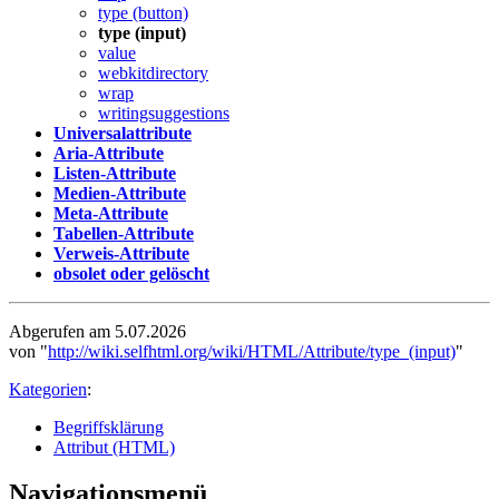
type (button)
type (input)
value
webkitdirectory
wrap
writingsuggestions
Universalattribute
Aria-Attribute
Listen-Attribute
Medien-Attribute
Meta-Attribute
Tabellen-Attribute
Verweis-Attribute
obsolet oder gelöscht
Abgerufen am 5.07.2026
von "
http://wiki.selfhtml.org/wiki/HTML/Attribute/type_(input)
"
Kategorien
:
Begriffsklärung
Attribut (HTML)
Navigationsmenü