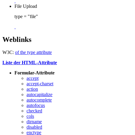
File Upload
type = "file"
Weblinks
W3C:
of the type attribute
Liste der HTML-Attribute
Formular-Attribute
accept
accept-charset
action
autocapitalize
autocomplete
autofocus
checked
cols
dirname
disabled
enctype