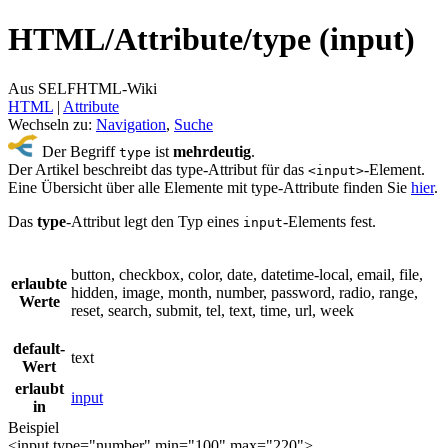
HTML/
Attribute/
type (input)
Aus SELFHTML-Wiki
HTML
‎ |
Attribute
Wechseln zu:
Navigation
,
Suche
Der Begriff
ist
mehrdeutig
.
type
Der Artikel beschreibt das type-Attribut für das
-Element.
<input>
Eine Übersicht über alle Elemente mit type-Attribute finden Sie
hier
.
Das
type
-Attribut legt den Typ eines
-Elements fest.
input
button, checkbox, color, date, datetime-local, email, file,
erlaubte
hidden, image, month, number, password, radio, range,
Werte
reset, search, submit, tel, text, time, url, week
default-
text
Wert
erlaubt
input
in
Beispiel
<input type="number" min="100" max="220">