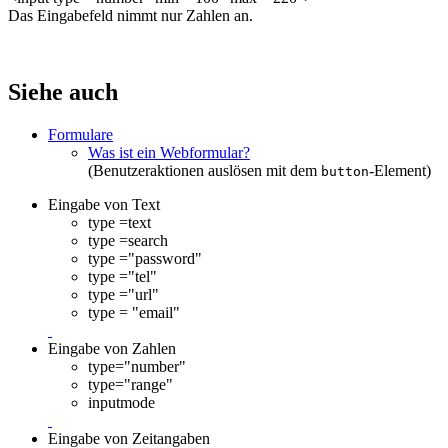
Das Eingabefeld nimmt nur Zahlen an.
Siehe auch
Formulare
Was ist ein Webformular?
(Benutzeraktionen auslösen mit dem
-Element)
button
Eingabe von Text
type =text
type =search
type ="password"
type ="tel"
type ="url"
type = "email"
Eingabe von Zahlen
type="number"
type="range"
inputmode
Eingabe von Zeitangaben