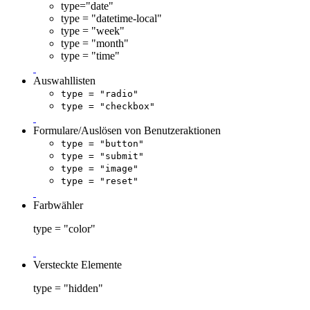
type="date"
type = "datetime-local"
type = "week"
type = "month"
type = "time"
Auswahllisten
type = "radio"
type = "checkbox"
Formulare/Auslösen von Benutzeraktionen
type = "button"
type = "submit"
type = "image"
type = "reset"
Farbwähler
type = "color"
Versteckte Elemente
type = "hidden"