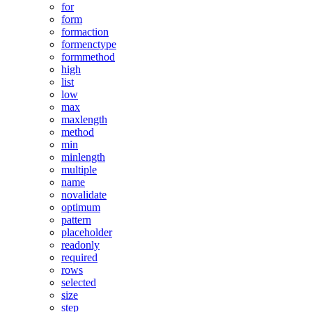
for
form
formaction
formenctype
formmethod
high
list
low
max
maxlength
method
min
minlength
multiple
name
novalidate
optimum
pattern
placeholder
readonly
required
rows
selected
size
step