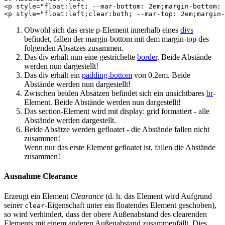
<
p
style
=
"float:left; --mar-bottom: 2em;margin-bottom: 
<
p
style
=
"float:left;clear:both; --mar-top: 2em;margin-
Obwohl sich das erste p-Element innerhalb eines
divs
befindet, fallen der margin-bottom mit dem margin-top des
folgenden Absatzes zusammen.
Das div erhält nun eine gestrichelte
border
. Beide Abstände
werden nun dargestellt!
Das div erhält ein
padding-bottom
von 0.2em. Beide
Abstände werden nun dargestellt!
Zwischen beiden Absätzen befindet sich ein unsichtbares
br
-
Element. Beide Abstände werden nun dargestellt!
Das section-Element wird mit display: grid formatiert - alle
Abstände werden dargestellt.
Beide Absätze werden gefloatet - die Abstände fallen nicht
zusammen!
Wenn nur das erste Element gefloatet ist, fallen die Abstände
zusammen!
Ausnahme Clearance
Erzeugt ein Element
Clearance
(d. h. das Element wird Aufgrund
seiner
-Eigenschaft unter ein floatendes Element geschoben),
clear
so wird verhindert, dass der obere Außenabstand des clearenden
Elements mit einem anderen Außenabstand zusammenfällt. Dies