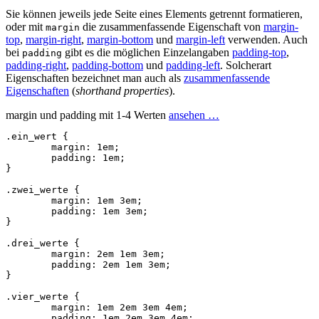
Sie können jeweils jede Seite eines Elements getrennt formatieren,
oder mit
die zusammenfassende Eigenschaft von
margin-
margin
top
,
margin-right
,
margin-bottom
und
margin-left
verwenden. Auch
bei
gibt es die möglichen Einzelangaben
padding-top
,
padding
padding-right
,
padding-bottom
und
padding-left
. Solcherart
Eigenschaften bezeichnet man auch als
zusammenfassende
Eigenschaften
(
shorthand properties
).
margin und padding mit 1-4 Werten
ansehen …
.ein_wert
{
margin
:
1em
;
padding
:
1em
;
}
.zwei_werte
{
margin
:
1em
3em
;
padding
:
1em
3em
;
}
.drei_werte
{
margin
:
2em
1em
3em
;
padding
:
2em
1em
3em
;
}
.vier_werte
{
margin
:
1em
2em
3em
4em
;
padding
:
1em
2em
3em
4em
;