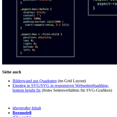
Siehe auch
Bilderwand aus Quadraten
(im Grid Layout)
Einstieg in SVG/SVG in responsiven Webseiten#padding-
bottom height fix
(festes Seitenverhältnis für SVG-Grafiken)
übergroßer Inhalt
Boxmodell