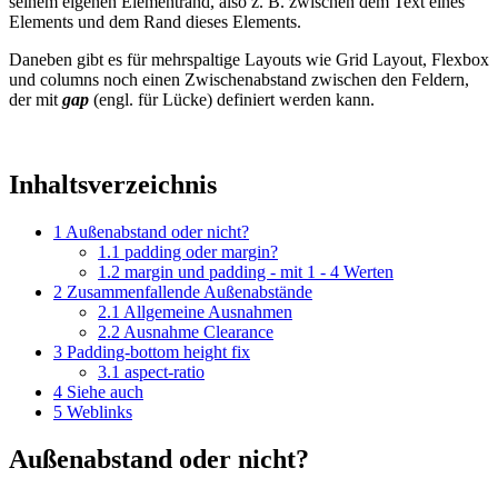
seinem eigenen Elementrand, also z. B. zwischen dem Text eines
Elements und dem Rand dieses Elements.
Daneben gibt es für mehrspaltige Layouts wie Grid Layout, Flexbox
und columns noch einen Zwischenabstand zwischen den Feldern,
der mit
gap
(engl. für Lücke) definiert werden kann.
Inhaltsverzeichnis
1
Außenabstand oder nicht?
1.1
padding oder margin?
1.2
margin und padding - mit 1 - 4 Werten
2
Zusammenfallende Außenabstände
2.1
Allgemeine Ausnahmen
2.2
Ausnahme Clearance
3
Padding-bottom height fix
3.1
aspect-ratio
4
Siehe auch
5
Weblinks
Außenabstand oder nicht?