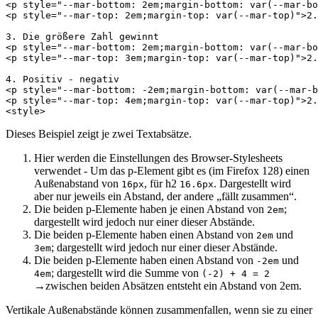
<
p
style
=
"--mar-bottom: 2em;margin-bottom: var(--mar-bo
<
p
style
=
"--mar-top: 2em;margin-top: var(--mar-top)"
>
2.
<
p
style
=
"--mar-bottom: 2em;margin-bottom: var(--mar-bo
<
p
style
=
"--mar-top: 3em;margin-top: var(--mar-top)"
>
2.
<
p
style
=
"--mar-bottom: -2em;margin-bottom: var(--mar-b
<
p
style
=
"--mar-top: 4em;margin-top: var(--mar-top)"
>
2.
<
style
>
Dieses Beispiel zeigt je zwei Textabsätze.
Hier werden die Einstellungen des Browser-Stylesheets
verwendet - Um das p-Element gibt es (im Firefox 128) einen
Außenabstand von
, für h2
. Dargestellt wird
16px
16.6px
aber nur jeweils ein Abstand, der andere „fällt zusammen“.
Die beiden p-Elemente haben je einen Abstand von
;
2em
dargestellt wird jedoch nur einer dieser Abstände.
Die beiden p-Elemente haben einen Abstand von
und
2em
; dargestellt wird jedoch nur einer dieser Abstände.
3em
Die beiden p-Elemente haben einen Abstand von
und
-2em
; dargestellt wird die Summe von
4em
(-2) + 4 = 2
→zwischen beiden Absätzen entsteht ein Abstand von 2em.
Vertikale Außenabstände können zusammenfallen, wenn sie zu einer