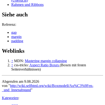
(Übersicht)
Rahmen und Ribbons
Siehe auch
Referenz:
gap
margin
padding
Weblinks
↑
MDN:
Mastering margin collapsing
↑
css-tricks:
Aspect Ratio Boxes
(Boxen mit festen
Seitenverhältnissen)
Abgerufen am 9.08.2026
von "
http://wiki.selfhtml.org/wiki/Boxmodell/Au%C3%9Fen-
_und_Innenabstand
"
Kategorien
: