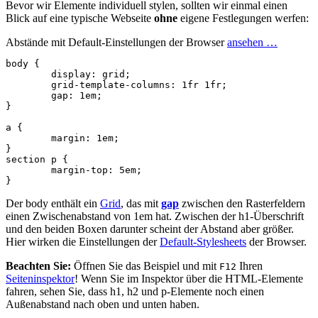
Bevor wir Elemente individuell stylen, sollten wir einmal einen
Blick auf eine typische Webseite
ohne
eigene Festlegungen werfen:
Abstände mit Default-Einstellungen der Browser
ansehen …
body
{
display
:
grid
;
grid
-
template
-
columns
:
1
fr
1
fr
;
gap
:
1em
;
}
a
{
margin
:
1em
;
}
section
p
{
margin-top
:
5em
;
}
Der body enthält ein
Grid
, das mit
gap
zwischen den Rasterfeldern
einen Zwischenabstand von 1em hat. Zwischen der h1-Überschrift
und den beiden Boxen darunter scheint der Abstand aber größer.
Hier wirken die Einstellungen der
Default-Stylesheets
der Browser.
Beachten Sie:
Öffnen Sie das Beispiel und mit
Ihren
F12
Seiteninspektor
! Wenn Sie im Inspektor über die HTML-Elemente
fahren, sehen Sie, dass h1, h2 und p-Elemente noch einen
Außenabstand nach oben und unten haben.