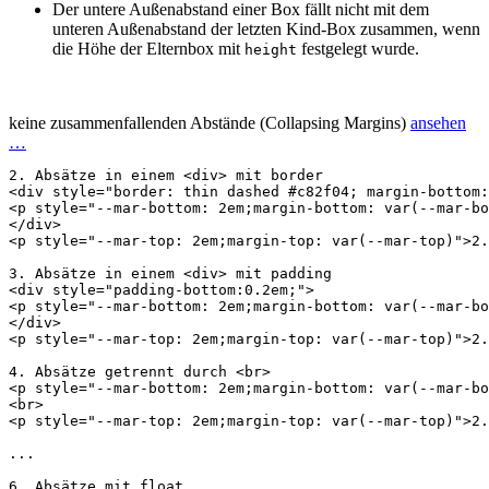
Der untere Außenabstand einer Box fällt nicht mit dem
unteren Außenabstand der letzten Kind-Box zusammen, wenn
die Höhe der Elternbox mit
festgelegt wurde.
height
keine zusammenfallenden Abstände (Collapsing Margins)
ansehen
…
2. Absätze in einem 
<
div
>
<
div
style
=
"border: thin dashed #c82f04; margin-bottom:
<
p
style
=
"--mar-bottom: 2em;margin-bottom: var(--mar-bo
</
div
>
<
p
style
=
"--mar-top: 2em;margin-top: var(--mar-top)"
>
2.
3. Absätze in einem 
<
div
>
<
div
style
=
"padding-bottom:0.2em;"
>
<
p
style
=
"--mar-bottom: 2em;margin-bottom: var(--mar-bo
</
div
>
<
p
style
=
"--mar-top: 2em;margin-top: var(--mar-top)"
>
2.
4. Absätze getrennt durch 
<
br
>
<
p
style
=
"--mar-bottom: 2em;margin-bottom: var(--mar-bo
<
br
>
<
p
style
=
"--mar-top: 2em;margin-top: var(--mar-top)"
>
2.
...
