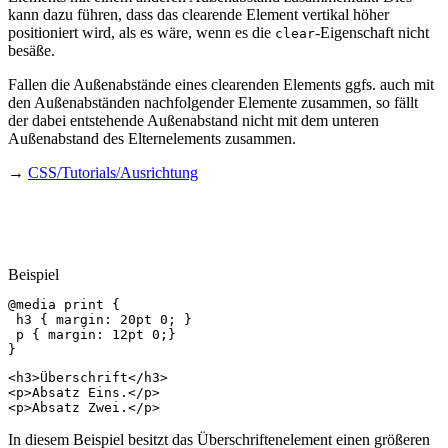
kann dazu führen, dass das clearende Element vertikal höher
positioniert wird, als es wäre, wenn es die
-Eigenschaft nicht
clear
besäße.
Fallen die Außenabstände eines clearenden Elements ggfs. auch mit
den Außenabständen nachfolgender Elemente zusammen, so fällt
der dabei entstehende Außenabstand nicht mit dem unteren
Außenabstand des Elternelements zusammen.
→
CSS/Tutorials/Ausrichtung
Beispiel
@media
print
{
h3
{
margin
:
20pt
0
;
}
p
{
margin
:
12pt
0
;}
}
<
h3
>
Überschrift
</
h3
>
<
p
>
Absatz Eins.
</
p
>
<
p
>
Absatz Zwei.
</
p
>
In diesem Beispiel besitzt das Überschriftenelement einen größeren