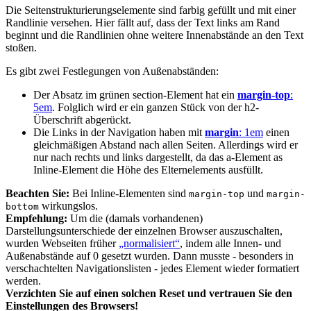
Die Seitenstrukturierungselemente sind farbig gefüllt und mit einer
Randlinie versehen. Hier fällt auf, dass der Text links am Rand
beginnt und die Randlinien ohne weitere Innenabstände an den Text
stoßen.
Es gibt zwei Festlegungen von Außenabständen:
Der Absatz im grünen section-Element hat ein
margin-top
:
5em
. Folglich wird er ein ganzen Stück von der h2-
Überschrift abgerückt.
Die Links in der Navigation haben mit
margin
: 1em
einen
gleichmäßigen Abstand nach allen Seiten. Allerdings wird er
nur nach rechts und links dargestellt, da das a-Element as
Inline-Element die Höhe des Elternelements ausfüllt.
Beachten Sie:
Bei Inline-Elementen sind
und
margin-top
margin-
wirkungslos.
bottom
Empfehlung:
Um die (damals vorhandenen)
Darstellungsunterschiede der einzelnen Browser auszuschalten,
wurden Webseiten früher
„normalisiert“
, indem alle Innen- und
Außenabstände auf 0 gesetzt wurden. Dann musste - besonders in
verschachtelten Navigationslisten - jedes Element wieder formatiert
werden.
Verzichten Sie auf einen solchen Reset und vertrauen Sie den
Einstellungen des Browsers!