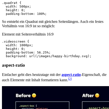
.quadrat
{
width
:
500px
;
height
:
0
;
padding-bottom
:
100%
;
So entsteht ein Quadrat mit gleichen Seitenlängen. Auch ein festes
Verhältnis von 16:9 ist so möglich:
Element mit Seitenverhältnis 16:9
.videoscreen
{
width
:
1000px
;
height
:
0
;
padding-bottom
:
56.25%
;
background
:
url(/images/happy-birthday.svg)
;
aspect-ratio
Einfacher geht dies heutzutage mit der
aspect-ratio
-Eigenschaft, die
[2
]
auch Elemente mit Inhalt formatieren kann.