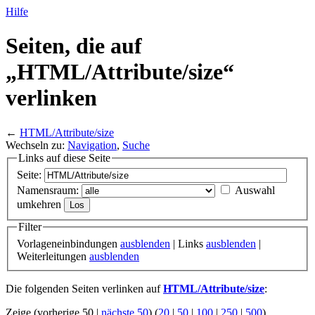
Hilfe
Seiten, die auf
„HTML/
Attribute/
size“
verlinken
←
HTML/Attribute/size
Wechseln zu:
Navigation
,
Suche
Links auf diese Seite
Seite:
Namensraum:
Auswahl
umkehren
Filter
Vorlageneinbindungen
ausblenden
| Links
ausblenden
|
Weiterleitungen
ausblenden
Die folgenden Seiten verlinken auf
HTML/Attribute/size
:
Zeige (vorherige 50 |
nächste 50
) (
20
|
50
|
100
|
250
|
500
)