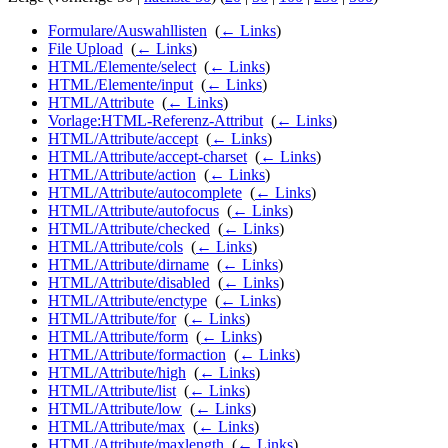
Formulare/Auswahllisten
‎
(
← Links
)
File Upload
‎
(
← Links
)
HTML/Elemente/select
‎
(
← Links
)
HTML/Elemente/input
‎
(
← Links
)
HTML/Attribute
‎
(
← Links
)
Vorlage:HTML-Referenz-Attribut
‎
(
← Links
)
HTML/Attribute/accept
‎
(
← Links
)
HTML/Attribute/accept-charset
‎
(
← Links
)
HTML/Attribute/action
‎
(
← Links
)
HTML/Attribute/autocomplete
‎
(
← Links
)
HTML/Attribute/autofocus
‎
(
← Links
)
HTML/Attribute/checked
‎
(
← Links
)
HTML/Attribute/cols
‎
(
← Links
)
HTML/Attribute/dirname
‎
(
← Links
)
HTML/Attribute/disabled
‎
(
← Links
)
HTML/Attribute/enctype
‎
(
← Links
)
HTML/Attribute/for
‎
(
← Links
)
HTML/Attribute/form
‎
(
← Links
)
HTML/Attribute/formaction
‎
(
← Links
)
HTML/Attribute/high
‎
(
← Links
)
HTML/Attribute/list
‎
(
← Links
)
HTML/Attribute/low
‎
(
← Links
)
HTML/Attribute/max
‎
(
← Links
)
HTML/Attribute/maxlength
‎
(
← Links
)