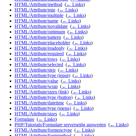
HTML/Attribute/method
‎
(
← Links
)
HTML/Attribute/min
‎
(
← Links
)
HTML/Attribute/multiple
‎
(
← Links
)
HTML/Attribute/name
‎
(
← Links
)
HTML/Attribute/novalidate
‎
(
← Links
)
HTML/Attribute/optimum
‎
(
← Links
)
HTML/Attribute/pattern
‎
(
← Links
)
HTML/Attribute/placeholder
‎
(
← Links
)
HTML/Attribute/readonly
‎
(
← Links
)
HTML/Attribute/required
‎
(
← Links
)
HTML/Attribute/rows
‎
(
← Links
)
HTML/Attribute/selected
‎
(
← Links
)
HTML/Attribute/step
‎
(
← Links
)
HTML/Attribute/type (input)
‎
(
← Links
)
HTML/Attribute/value
‎
(
← Links
)
HTML/Attribute/wrap
‎
(
← Links
)
HTML/Attribute/sizes (link)
‎
(
← Links
)
HTML/Attribute/type (button)
‎
(
← Links
)
HTML/Attribute/datetime
‎
(
← Links
)
HTML/Attribute/type (menu)
‎
(
← Links
)
HTML/Attribute/sizes
‎
(
← Links
)
Formulare
‎
(
← Links
)
PHP/Tutorials/Formulare serverseitig auswerten
‎
(
← Links
)
HTML/Attribute/formenctype
‎
(
← Links
)
HTML/Attribute/formmethod
‎
(
← Links
)