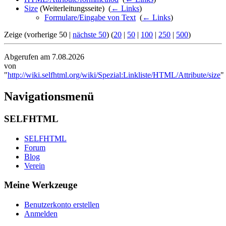
Size
(Weiterleitungsseite) ‎
(
← Links
)
Formulare/Eingabe von Text
‎
(
← Links
)
Zeige (vorherige 50 |
nächste 50
) (
20
|
50
|
100
|
250
|
500
)
Abgerufen am 7.08.2026
von
"
http://wiki.selfhtml.org/wiki/Spezial:Linkliste/HTML/Attribute/size
"
Navigationsmenü
SELFHTML
SELFHTML
Forum
Blog
Verein
Meine Werkzeuge
Benutzerkonto erstellen
Anmelden