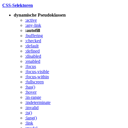
CSS-Selektoren
dynamische Pseudoklassen
:active
:any-link
:autofill
:buffering
:checked
:default
:defined
:disabled
:enabled
:focus
:focus-visible
:focus-within
:fullscreen
:has()
:hover
:in-range
:indeterminate
:invalid
:is()
:lang()
:link