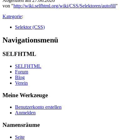
Abgerufen am 27.06.2026
von "
http://wiki.selfhtml.org/wiki/CSS/Selektoren/autofill
"
Kategorie
:
Selektor (CSS)
Navigationsmenü
SELFHTML
SELFHTML
Forum
Blog
Verein
Meine Werkzeuge
Benutzerkonto erstellen
Anmelden
Namensräume
Seite