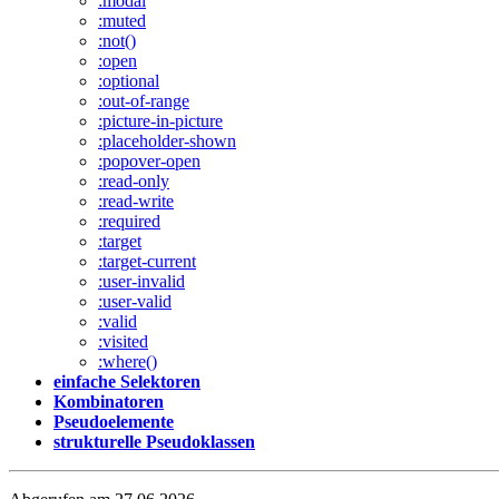
:modal
:muted
:not()
:open
:optional
:out-of-range
:picture-in-picture
:placeholder-shown
:popover-open
:read-only
:read-write
:required
:target
:target-current
:user-invalid
:user-valid
:valid
:visited
:where()
einfache Selektoren
Kombinatoren
Pseudoelemente
strukturelle Pseudoklassen