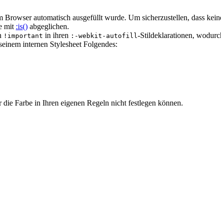
m Browser automatisch ausgefüllt wurde. Um sicherzustellen, dass keine
te mit
:is()
abgeglichen.
en
in ihren
-Stildeklarationen, wodur
!important
:-webkit-autofill
seinem internen Stylesheet Folgendes:
r die Farbe in Ihren eigenen Regeln nicht festlegen können.