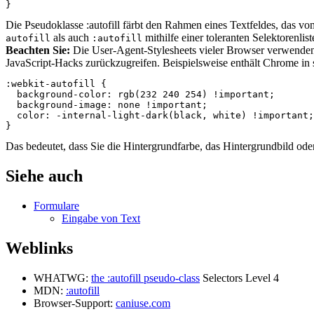
}
Die Pseudoklasse :autofill färbt den Rahmen eines Textfeldes, das vo
als auch
mithilfe einer toleranten Selektorenlis
autofill
:autofill
Beachten Sie:
Die User-Agent-Stylesheets vieler Browser verwend
JavaScript-Hacks zurückzugreifen. Beispielsweise enthält Chrome in 
:webkit-autofill
{
background-color
:
rgb
(
232
240
254
)
!important
;
background-image
:
none
!important
;
color
:
-
internal
-
light
-
dark
(
black
,
white
)
!important
;
}
Das bedeutet, dass Sie die Hintergrundfarbe, das Hintergrundbild ode
Siehe auch
Formulare
Eingabe von Text
Weblinks
WHATWG:
the :autofill pseudo-class
Selectors Level 4
MDN:
:autofill
Browser-Support:
caniuse.com