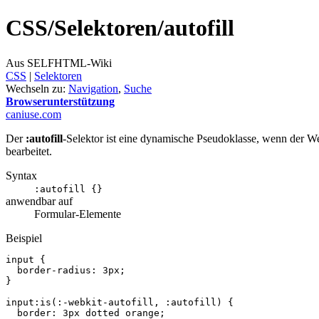
CSS/
Selektoren/
autofill
Aus SELFHTML-Wiki
CSS
‎ |
Selektoren
Wechseln zu:
Navigation
,
Suche
Browserunterstützung
caniuse.com
Der
:autofill
-Selektor ist eine dynamische Pseudoklasse, wenn der 
bearbeitet.
Syntax
:autofill {}
anwendbar auf
Formular-Elemente
Beispiel
input
{
border
-
radius
:
3px
;
}
input
:is
(
:-webkit-autofill
,
:autofill
)
{
border
:
3px
dotted
orange
;