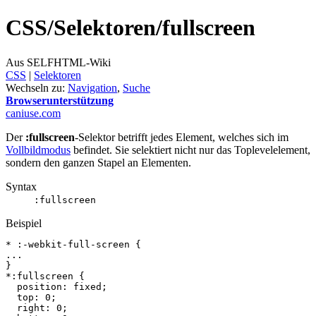
CSS/
Selektoren/
fullscreen
Aus SELFHTML-Wiki
CSS
‎ |
Selektoren
Wechseln zu:
Navigation
,
Suche
Browserunterstützung
caniuse.com
Der
:fullscreen
-Selektor betrifft jedes Element, welches sich im
Vollbildmodus
befindet. Sie selektiert nicht nur das Toplevelelement,
sondern den ganzen Stapel an Elementen.
Syntax
:fullscreen
Beispiel
*
:-webkit-full-screen
{
...
}
*
:fullscreen
{
position
:
fixed
;
top
:
0
;
right
:
0
;