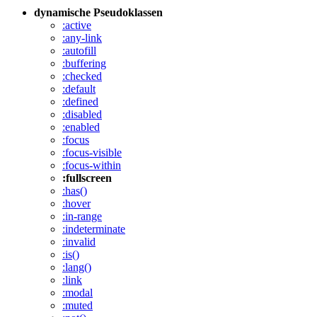
dynamische Pseudoklassen
:active
:any-link
:autofill
:buffering
:checked
:default
:defined
:disabled
:enabled
:focus
:focus-visible
:focus-within
:fullscreen
:has()
:hover
:in-range
:indeterminate
:invalid
:is()
:lang()
:link
:modal
:muted