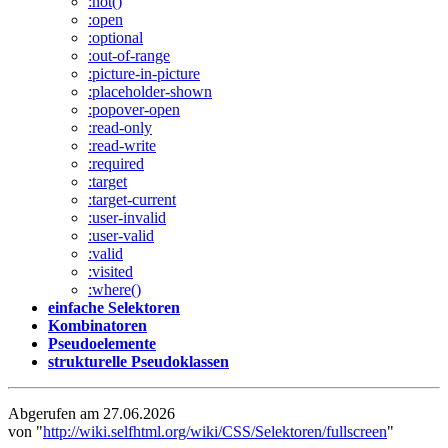
:not()
:open
:optional
:out-of-range
:picture-in-picture
:placeholder-shown
:popover-open
:read-only
:read-write
:required
:target
:target-current
:user-invalid
:user-valid
:valid
:visited
:where()
einfache Selektoren
Kombinatoren
Pseudoelemente
strukturelle Pseudoklassen
Abgerufen am 27.06.2026
von "
http://wiki.selfhtml.org/wiki/CSS/Selektoren/fullscreen
"