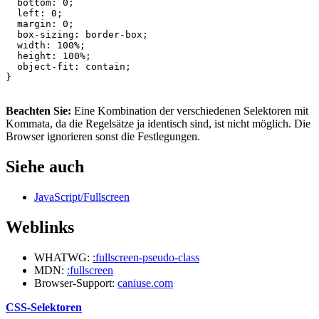
bottom
:
0
;
left
:
0
;
margin
:
0
;
box
-
sizing
:
border
-
box
;
width
:
100%
;
height
:
100%
;
object
-
fit
:
contain
;
}
Beachten Sie:
Eine Kombination der verschiedenen Selektoren mit
Kommata, da die Regelsätze ja identisch sind, ist nicht möglich. Die
Browser ignorieren sonst die Festlegungen.
Siehe auch
JavaScript/Fullscreen
Weblinks
WHATWG:
:fullscreen-pseudo-class
MDN:
:fullscreen
Browser-Support:
caniuse.com
CSS-Selektoren