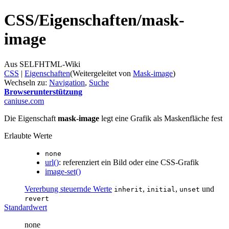
CSS/
Eigenschaften/
mask-
image
Aus SELFHTML-Wiki
CSS
‎ |
Eigenschaften
(Weitergeleitet von
Mask-image
)
Wechseln zu:
Navigation
,
Suche
Browserunterstützung
caniuse.com
Die Eigenschaft
mask-image
legt eine Grafik als Maskenfläche fest
Erlaubte Werte
none
url()
: referenziert ein Bild oder eine CSS-Grafik
image-set()
Vererbung steuernde Werte
,
,
und
inherit
initial
unset
revert
Standardwert
none