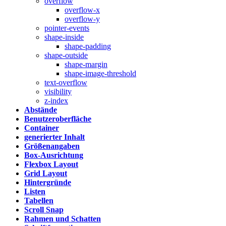
overflow
overflow-x
overflow-y
pointer-events
shape-inside
shape-padding
shape-outside
shape-margin
shape-image-threshold
text-overflow
visibility
z-index
Abstände
Benutzeroberfläche
Container
generierter Inhalt
Größenangaben
Box-Ausrichtung
Flexbox Layout
Grid Layout
Hintergründe
Listen
Tabellen
Scroll Snap
Rahmen und Schatten