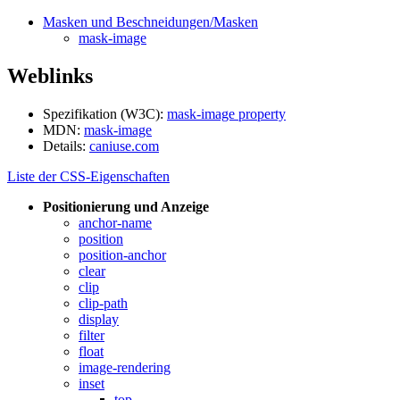
Masken und Beschneidungen/Masken
mask-image
Weblinks
Spezifikation (W3C):
mask-image property
MDN:
mask-image
Details:
caniuse.com
Liste der CSS-Eigenschaften
Positionierung und Anzeige
anchor-name
position
position-anchor
clear
clip
clip-path
display
filter
float
image-rendering
inset
top