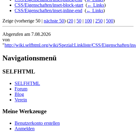
CSS/Eigenschaften/inset-block-start
‎
(
← Links
)
CSS/Eigenschaften/inset-inline-end
‎
(
← Links
)
Zeige (vorherige 50 |
nächste 50
) (
20
|
50
|
100
|
250
|
500
)
Abgerufen am 7.08.2026
von
"
http://wiki.selfhtml.org/wiki/Spezial:Linkliste/CSS/Eigenschaften/ins
Navigationsmenü
SELFHTML
SELFHTML
Forum
Blog
Verein
Meine Werkzeuge
Benutzerkonto erstellen
Anmelden