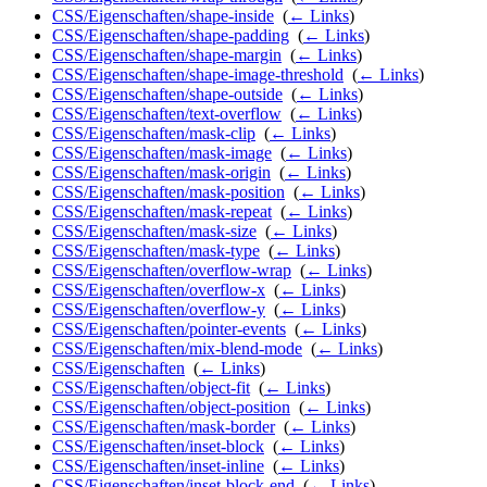
CSS/Eigenschaften/shape-inside
‎
(
← Links
)
CSS/Eigenschaften/shape-padding
‎
(
← Links
)
CSS/Eigenschaften/shape-margin
‎
(
← Links
)
CSS/Eigenschaften/shape-image-threshold
‎
(
← Links
)
CSS/Eigenschaften/shape-outside
‎
(
← Links
)
CSS/Eigenschaften/text-overflow
‎
(
← Links
)
CSS/Eigenschaften/mask-clip
‎
(
← Links
)
CSS/Eigenschaften/mask-image
‎
(
← Links
)
CSS/Eigenschaften/mask-origin
‎
(
← Links
)
CSS/Eigenschaften/mask-position
‎
(
← Links
)
CSS/Eigenschaften/mask-repeat
‎
(
← Links
)
CSS/Eigenschaften/mask-size
‎
(
← Links
)
CSS/Eigenschaften/mask-type
‎
(
← Links
)
CSS/Eigenschaften/overflow-wrap
‎
(
← Links
)
CSS/Eigenschaften/overflow-x
‎
(
← Links
)
CSS/Eigenschaften/overflow-y
‎
(
← Links
)
CSS/Eigenschaften/pointer-events
‎
(
← Links
)
CSS/Eigenschaften/mix-blend-mode
‎
(
← Links
)
CSS/Eigenschaften
‎
(
← Links
)
CSS/Eigenschaften/object-fit
‎
(
← Links
)
CSS/Eigenschaften/object-position
‎
(
← Links
)
CSS/Eigenschaften/mask-border
‎
(
← Links
)
CSS/Eigenschaften/inset-block
‎
(
← Links
)
CSS/Eigenschaften/inset-inline
‎
(
← Links
)
CSS/Eigenschaften/inset-block-end
‎
(
← Links
)