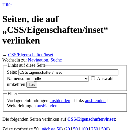
Hilfe
Seiten, die auf
„CSS/
Eigenschaften/
inset“
verlinken
←
CSS/Eigenschaften/inset
Wechseln zu:
Navigation
,
Suche
Links auf diese Seite
Seite:
Namensraum:
Auswahl
umkehren
Filter
Vorlageneinbindungen
ausblenden
| Links
ausblenden
|
Weiterleitungen
ausblenden
Die folgenden Seiten verlinken auf
CSS/Eigenschaften/inset
:
Zeige (vorherige 50 |
nächste 50
) (
20
|
50
|
100
|
250
|
500
)