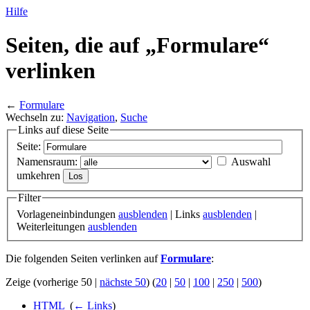
Hilfe
Seiten, die auf „Formulare“
verlinken
←
Formulare
Wechseln zu:
Navigation
,
Suche
Links auf diese Seite
Seite:
Namensraum:
Auswahl
umkehren
Filter
Vorlageneinbindungen
ausblenden
| Links
ausblenden
|
Weiterleitungen
ausblenden
Die folgenden Seiten verlinken auf
Formulare
:
Zeige (vorherige 50 |
nächste 50
) (
20
|
50
|
100
|
250
|
500
)
HTML
‎
(
← Links
)