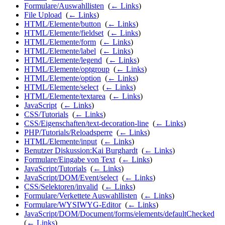
Formulare/Auswahllisten
‎
(
← Links
)
File Upload
‎
(
← Links
)
HTML/Elemente/button
‎
(
← Links
)
HTML/Elemente/fieldset
‎
(
← Links
)
HTML/Elemente/form
‎
(
← Links
)
HTML/Elemente/label
‎
(
← Links
)
HTML/Elemente/legend
‎
(
← Links
)
HTML/Elemente/optgroup
‎
(
← Links
)
HTML/Elemente/option
‎
(
← Links
)
HTML/Elemente/select
‎
(
← Links
)
HTML/Elemente/textarea
‎
(
← Links
)
JavaScript
‎
(
← Links
)
CSS/Tutorials
‎
(
← Links
)
CSS/Eigenschaften/text-decoration-line
‎
(
← Links
)
PHP/Tutorials/Reloadsperre
‎
(
← Links
)
HTML/Elemente/input
‎
(
← Links
)
Benutzer Diskussion:Kai Burghardt
‎
(
← Links
)
Formulare/Eingabe von Text
‎
(
← Links
)
JavaScript/Tutorials
‎
(
← Links
)
JavaScript/DOM/Event/select
‎
(
← Links
)
CSS/Selektoren/invalid
‎
(
← Links
)
Formulare/Verkettete Auswahllisten
‎
(
← Links
)
Formulare/WYSIWYG-Editor
‎
(
← Links
)
JavaScript/DOM/Document/forms/elements/defaultChecked
‎
(
← Links
)