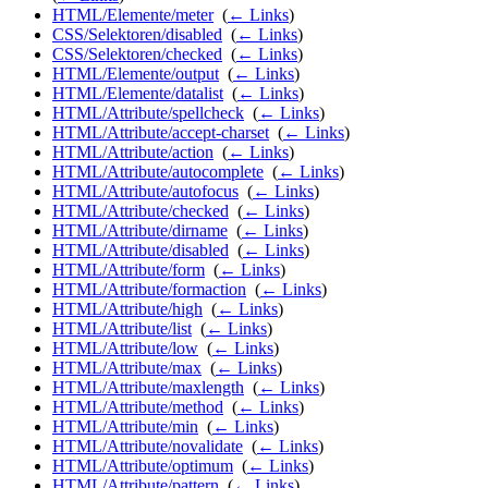
HTML/Elemente/meter
‎
(
← Links
)
CSS/Selektoren/disabled
‎
(
← Links
)
CSS/Selektoren/checked
‎
(
← Links
)
HTML/Elemente/output
‎
(
← Links
)
HTML/Elemente/datalist
‎
(
← Links
)
HTML/Attribute/spellcheck
‎
(
← Links
)
HTML/Attribute/accept-charset
‎
(
← Links
)
HTML/Attribute/action
‎
(
← Links
)
HTML/Attribute/autocomplete
‎
(
← Links
)
HTML/Attribute/autofocus
‎
(
← Links
)
HTML/Attribute/checked
‎
(
← Links
)
HTML/Attribute/dirname
‎
(
← Links
)
HTML/Attribute/disabled
‎
(
← Links
)
HTML/Attribute/form
‎
(
← Links
)
HTML/Attribute/formaction
‎
(
← Links
)
HTML/Attribute/high
‎
(
← Links
)
HTML/Attribute/list
‎
(
← Links
)
HTML/Attribute/low
‎
(
← Links
)
HTML/Attribute/max
‎
(
← Links
)
HTML/Attribute/maxlength
‎
(
← Links
)
HTML/Attribute/method
‎
(
← Links
)
HTML/Attribute/min
‎
(
← Links
)
HTML/Attribute/novalidate
‎
(
← Links
)
HTML/Attribute/optimum
‎
(
← Links
)
HTML/Attribute/pattern
‎
(
← Links
)