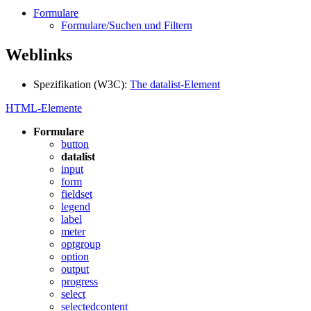
Formulare
Formulare/Suchen und Filtern
Weblinks
Spezifikation (W3C):
The datalist-Element
HTML-Elemente
Formulare
button
datalist
input
form
fieldset
legend
label
meter
optgroup
option
output
progress
select
selectedcontent