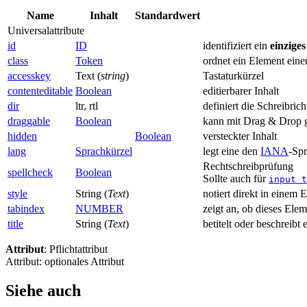
Name
Inhalt
Standardwert
Universalattribute
id
ID
identifiziert ein
einziges
class
Token
ordnet ein Element eine
accesskey
Text (
string
)
Tastaturkürzel
contenteditable
Boolean
editierbarer Inhalt
dir
ltr, rtl
definiert die Schreibri
draggable
Boolean
kann mit Drag & Drop 
hidden
Boolean
versteckter Inhalt
lang
Sprachkürzel
legt eine den
IANA
-Spr
Rechtschreibprüfung
spellcheck
Boolean
Sollte auch für
input t
style
String (
Text
)
notiert direkt in einem 
tabindex
NUMBER
zeigt an, ob dieses Ele
title
String (
Text
)
betitelt oder beschreibt
Attribut
: Pflichtattribut
Attribut: optionales Attribut
Siehe auch