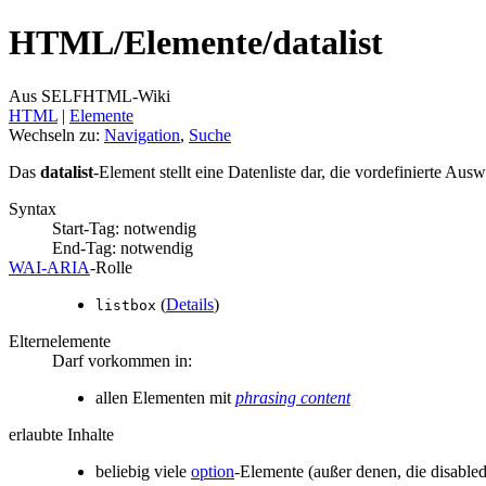
HTML/
Elemente/
datalist
Aus SELFHTML-Wiki
HTML
‎ |
Elemente
Wechseln zu:
Navigation
,
Suche
Das
datalist
-Element stellt eine Datenliste dar, die vordefinierte Au
Syntax
Start-Tag: notwendig
End-Tag: notwendig
WAI‑ARIA
‑Rolle
(
Details
)
listbox
Elternelemente
Darf vorkommen in:
allen Elementen mit
phrasing content
erlaubte Inhalte
beliebig viele
option
-Elemente (außer denen, die disable