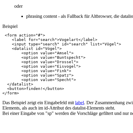
oder
phrasing content - als Fallback für Altbrowser, die datali
Beispiel
<
form
action
=
"#"
>
<
label
for
=
"search"
>
Vogelart
</
label
>
<
input
type
=
"search"
id
=
"search"
list
=
"Vögel"
>
<
datalist
id
=
"Vögel"
>
<
option
value
=
"Amsel"
>
<
option
value
=
"Buntspecht"
>
<
option
value
=
"Drossel"
>
<
option
value
=
"Eisvogel"
>
<
option
value
=
"Fink"
>
<
option
value
=
"Spatz"
>
<
option
value
=
"Specht"
>
</
datalist
>
<
button
>
finden!
</
button
>
</
form
>
Das Beispiel zeigt ein Eingabefeld mit
label
. Der Zusammenhang zwisc
Elements, als auch im id-Attribut des datalist-Elements steht.
Bei einer Eingabe von "sp" werden die Vorschläge gefiltert und nur 