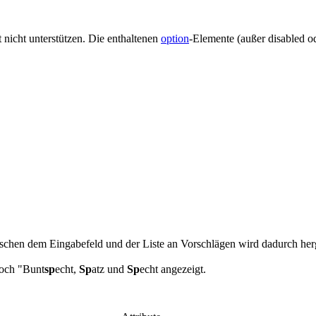
st nicht unterstützen. Die enthaltenen
option
-Elemente (außer disabled o
hen dem Eingabefeld und der Liste an Vorschlägen wird dadurch herge
noch "Bunt
sp
echt,
Sp
atz und
Sp
echt angezeigt.