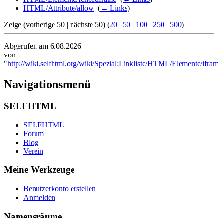
HTML/Attribute/allow
‎
(
← Links
)
Zeige (vorherige 50 | nächste 50) (
20
|
50
|
100
|
250
|
500
)
Abgerufen am 6.08.2026
von
"
http://wiki.selfhtml.org/wiki/Spezial:Linkliste/HTML/Elemente/ifra
Navigationsmenü
SELFHTML
SELFHTML
Forum
Blog
Verein
Meine Werkzeuge
Benutzerkonto erstellen
Anmelden
Namensräume