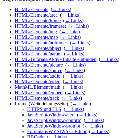
HTML/Elemente
‎
(
← Links
)
HTML/Elemente/area
‎
(
← Links
)
HTML/Elemente/frame
‎
(
← Links
)
HTML/Elemente/frameset
‎
(
← Links
)
HTML/Elemente/img
‎
(
← Links
)
HTML/Elemente/map
‎
(
← Links
)
HTML/Elemente/noframes
‎
(
← Links
)
HTML/Elemente/object
‎
(
← Links
)
HTML/Elemente/param
‎
(
← Links
)
HTML/Tutorials/Aktive Inhalte einbinden
‎
(
← Links
)
HTML/Elemente/picture
‎
(
← Links
)
HTML/Elemente/source
‎
(
← Links
)
HTML/Elemente/audio
‎
(
← Links
)
HTML/Elemente/video
‎
(
← Links
)
MathML/Element/math
‎
(
← Links
)
HTML/Elemente/embed
‎
(
← Links
)
HTML/Elemente/track
‎
(
← Links
)
Iframe
(Weiterleitungsseite) ‎
(
← Links
)
HTTPS und TLS
‎
(
← Links
)
JavaScript/Window/alert
‎
(
← Links
)
JavaScript/Window/confirm
‎
(
← Links
)
JavaScript/Window/prompt
‎
(
← Links
)
Formulare/WYSIWYG-Editor
‎
(
← Links
)
BBCode
‎
(
← Links
)