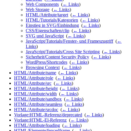
Web Components
‎
(
← Links
)
Web Storage
‎
(
← Links
)
HTML/Attribute/target
‎
(
← Links
)
HTML/Tutorials/Kategorien
‎
(
← Links
)
Einstieg in SVG/Einbindung
‎
(
← Links
)
CSS/Eigenschaften/clip
‎
(
← Links
)
SVG und JavaScript
‎
(
← Links
)
JavaScript/Tutorials/Fenster- und Frameszugriff
‎
(
←
Links
)
JavaScript/Tutorials/Cross Site Scripting
‎
(
← Links
)
Sicherheit/Content Security Policy
‎
(
← Links
)
WordPress/Shortcodes
‎
(
← Links
)
Browsing Context
‎
(
← Links
)
HTML/Attribute/name
‎
(
← Links
)
HTML/Attribute/role
‎
(
← Links
)
HTML/Attribute/src
‎
(
← Links
)
HTML/Attribute/height
‎
(
← Links
)
HTML/Attribute/width
‎
(
← Links
)
HTML/Attribute/sandbox
‎
(
← Links
)
HTML/Attribute/seamless
‎
(
← Links
)
HTML/Attribute/srcdoc
‎
(
← Links
)
Vorlage:HTML-Referenz/deprecated
‎
(
← Links
)
Vorlage:HTML-El-Referenz
‎
(
← Links
)
HTML/Attribute/loading
‎
(
← Links
)
HTML/Elemente/fencedframe
‎
(
← Links
)