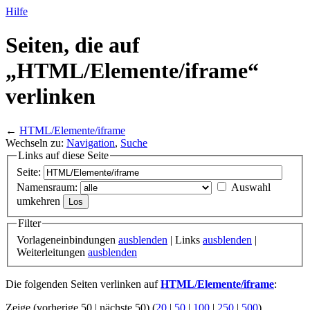
Hilfe
Seiten, die auf
„HTML/
Elemente/
iframe“
verlinken
←
HTML/Elemente/iframe
Wechseln zu:
Navigation
,
Suche
Links auf diese Seite
Seite:
Namensraum:
Auswahl
umkehren
Filter
Vorlageneinbindungen
ausblenden
| Links
ausblenden
|
Weiterleitungen
ausblenden
Die folgenden Seiten verlinken auf
HTML/Elemente/iframe
:
Zeige (vorherige 50 | nächste 50) (
20
|
50
|
100
|
250
|
500
)