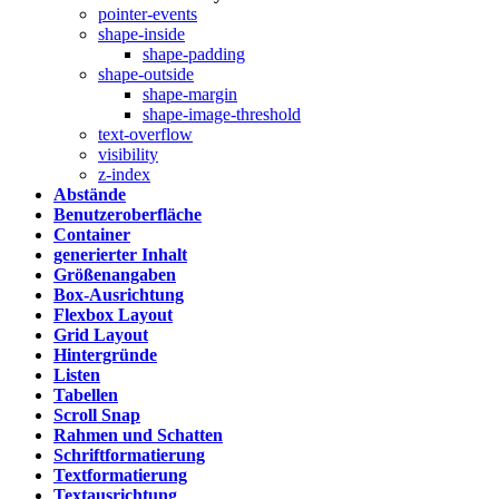
pointer-events
shape-inside
shape-padding
shape-outside
shape-margin
shape-image-threshold
text-overflow
visibility
z-index
Abstände
Benutzeroberfläche
Container
generierter Inhalt
Größenangaben
Box-Ausrichtung
Flexbox Layout
Grid Layout
Hintergründe
Listen
Tabellen
Scroll Snap
Rahmen und Schatten
Schriftformatierung
Textformatierung
Textausrichtung