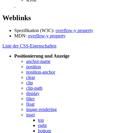
Weblinks
Spezifikation (W3C):
overflow-y property
MDN:
overflow-y property
Liste der CSS-Eigenschaften
Positionierung und Anzeige
anchor-name
position
position-anchor
clear
clip
clip-path
display
filter
float
image-rendering
inset
top
right
bottom