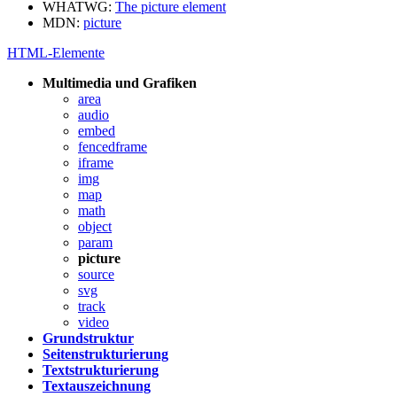
WHATWG:
The picture element
MDN:
picture
HTML-Elemente
Multimedia und Grafiken
area
audio
embed
fencedframe
iframe
img
map
math
object
param
picture
source
svg
track
video
Grundstruktur
Seitenstrukturierung
Textstrukturierung
Textauszeichnung