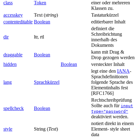
class
Token
einer oder mehreren
Klassen zu.
accesskey
Text (
string
)
Tastaturkürzel
contenteditable
Boolean
editierbarer Inhalt
definiert die
Schreibrichtung
dir
ltr, rtl
innerhalb des
Dokuments
kann mit Drag &
draggable
Boolean
Drop gezogen werden
hidden
Boolean
versteckter Inhalt
legt eine den
IANA
-
Sprachdefinitionen
lang
Sprachkürzel
folgende Sprache des
Elementinhalts fest
[RFC1766]
Rechtschreibprüfung
Sollte auch für
input
spellcheck
Boolean
type="password"
deaktiviert werden.
notiert direkt in einem
style
String (
Text
)
Element- style sheet
data