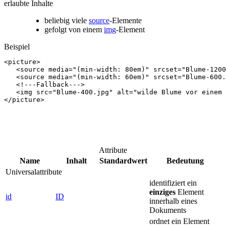
erlaubte Inhalte
beliebig viele
source
-Elemente
gefolgt von einem
img
-Element
Beispiel
<
picture
>
<
source
media
=
"(min-width: 80em)"
srcset
=
"Blume-1200
<
source
media
=
"(min-width: 60em)"
srcset
=
"Blume-600.
<!---Fallback--->
<
img
src
=
"Blume-400.jpg"
alt
=
"wilde Blume vor einem 
</
picture
>
Attribute
Name
Inhalt
Standardwert
Bedeutung
Universalattribute
identifiziert ein
einziges
Element
id
ID
innerhalb eines
Dokuments
ordnet ein Element