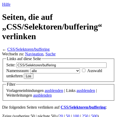
Hilfe
Seiten, die auf
„CSS/
Selektoren/
buffering“
verlinken
←
CSS/Selektoren/buffering
Wechseln zu:
Navigation
,
Suche
Links auf diese Seite
Seite:
Namensraum:
Auswahl
umkehren
Filter
Vorlageneinbindungen
ausblenden
| Links
ausblenden
|
Weiterleitungen
ausblenden
Die folgenden Seiten verlinken auf
CSS/Selektoren/buffering
:
Zeige (vorherige 50 | nächste 50) (
20
|
50
|
100
|
250
|
500
)