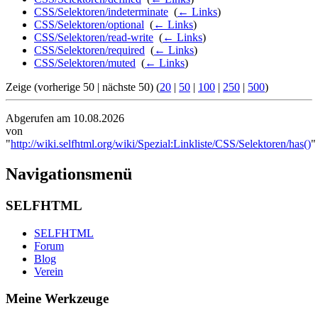
CSS/Selektoren/indeterminate
‎
(
← Links
)
CSS/Selektoren/optional
‎
(
← Links
)
CSS/Selektoren/read-write
‎
(
← Links
)
CSS/Selektoren/required
‎
(
← Links
)
CSS/Selektoren/muted
‎
(
← Links
)
Zeige (vorherige 50 | nächste 50) (
20
|
50
|
100
|
250
|
500
)
Abgerufen am 10.08.2026
von
"
http://wiki.selfhtml.org/wiki/Spezial:Linkliste/CSS/Selektoren/has()
"
Navigationsmenü
SELFHTML
SELFHTML
Forum
Blog
Verein
Meine Werkzeuge