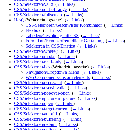
CSS/Selektoren/valid
‎
(
← Links
)
CSS/Selektoren/out-of-range
‎
(
← Links
)
CSS/Selektoren/fullscreen
‎
(
← Links
)
Has()
(Weiterleitungsseite) ‎
(
← Links
)
CSS/Selektoren/Geschwister-Kombinator
‎
(
← Links
)
Flexbox
‎
(
← Links
)
Tabellen/Gestaltung mit CSS
‎
(
← Links
)
Formulare/Benutzerfreundliche Gestaltung
‎
(
← Links
)
Selektoren in CSS/Einstieg
‎
(
← Links
)
CSS/Selektoren/where()
‎
(
← Links
)
CSS/Selektoren/modal
‎
(
← Links
)
CSS/Selektoren/read-only
‎
(
← Links
)
CSS/Selektoren/has
(Weiterleitungsseite) ‎
(
← Links
)
Navigation/Dropdown-Menü
‎
(
← Links
)
Web Components/custom elements
‎
(
← Links
)
CSS/Selektoren/user-valid
‎
(
← Links
)
CSS/Selektoren/user-invalid
‎
(
← Links
)
CSS/Selektoren/popover-open
‎
(
← Links
)
CSS/Selektoren/picture-in-picture
‎
(
← Links
)
CSS/Selektoren/open
‎
(
← Links
)
CSS/Selektoren/target-current
‎
(
← Links
)
CSS/Selektoren/autofill
‎
(
← Links
)
CSS/Selektoren/buffering
‎
(
← Links
)
CSS/Selektoren/default
‎
(
← Links
)
CSS/Selektoren/defined
‎
(
← Links
)