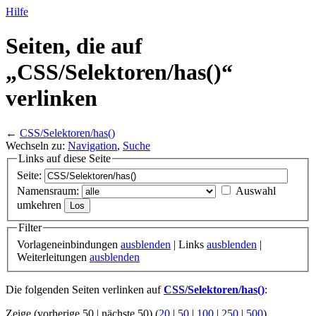
Hilfe
Seiten, die auf
„CSS/
Selektoren/
has()“
verlinken
←
CSS/Selektoren/has()
Wechseln zu:
Navigation
,
Suche
Links auf diese Seite
Seite:
Namensraum:
Auswahl
umkehren
Filter
Vorlageneinbindungen
ausblenden
| Links
ausblenden
|
Weiterleitungen
ausblenden
Die folgenden Seiten verlinken auf
CSS/Selektoren/has()
:
Zeige (vorherige 50 | nächste 50) (
20
|
50
|
100
|
250
|
500
)