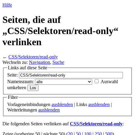
Hilfe
Seiten, die auf
„CSS/
Selektoren/
read-only“
verlinken
←
CSS/Selektoren/read-only
Wechseln zu:
Navigation
,
Suche
Links auf diese Seite
Seite:
Namensraum:
Auswahl
umkehren
Filter
Vorlageneinbindungen
ausblenden
| Links
ausblenden
|
Weiterleitungen
ausblenden
Die folgenden Seiten verlinken auf
CSS/Selektoren/read-only
:
Zeige (vorherige 50 | nächste 50) (
20
|
50
|
100
|
250
|
500
)