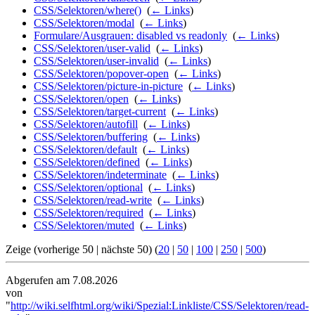
CSS/Selektoren/where()
‎
(
← Links
)
CSS/Selektoren/modal
‎
(
← Links
)
Formulare/Ausgrauen: disabled vs readonly
‎
(
← Links
)
CSS/Selektoren/user-valid
‎
(
← Links
)
CSS/Selektoren/user-invalid
‎
(
← Links
)
CSS/Selektoren/popover-open
‎
(
← Links
)
CSS/Selektoren/picture-in-picture
‎
(
← Links
)
CSS/Selektoren/open
‎
(
← Links
)
CSS/Selektoren/target-current
‎
(
← Links
)
CSS/Selektoren/autofill
‎
(
← Links
)
CSS/Selektoren/buffering
‎
(
← Links
)
CSS/Selektoren/default
‎
(
← Links
)
CSS/Selektoren/defined
‎
(
← Links
)
CSS/Selektoren/indeterminate
‎
(
← Links
)
CSS/Selektoren/optional
‎
(
← Links
)
CSS/Selektoren/read-write
‎
(
← Links
)
CSS/Selektoren/required
‎
(
← Links
)
CSS/Selektoren/muted
‎
(
← Links
)
Zeige (vorherige 50 | nächste 50) (
20
|
50
|
100
|
250
|
500
)
Abgerufen am 7.08.2026
von
"
http://wiki.selfhtml.org/wiki/Spezial:Linkliste/CSS/Selektoren/read-