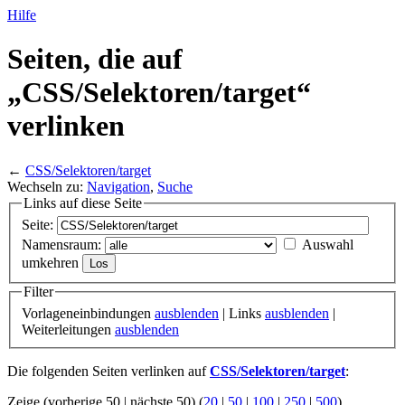
Hilfe
Seiten, die auf
„CSS/
Selektoren/
target“
verlinken
←
CSS/Selektoren/target
Wechseln zu:
Navigation
,
Suche
Links auf diese Seite
Seite:
Namensraum:
Auswahl
umkehren
Filter
Vorlageneinbindungen
ausblenden
| Links
ausblenden
|
Weiterleitungen
ausblenden
Die folgenden Seiten verlinken auf
CSS/Selektoren/target
:
Zeige (vorherige 50 | nächste 50) (
20
|
50
|
100
|
250
|
500
)