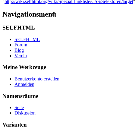
"
http://wiki.selfhtml.org/wiki/Spezial:Linkliste/CSS/Selektoren/target
Navigationsmenü
SELFHTML
SELFHTML
Forum
Blog
Verein
Meine Werkzeuge
Benutzerkonto erstellen
Anmelden
Namensräume
Seite
Diskussion
Varianten