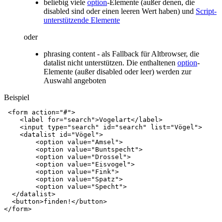
beliebig viele
option
-Elemente (außer denen, die
disabled sind oder einen leeren Wert haben) und
Script-
unterstützende Elemente
oder
phrasing content - als Fallback für Altbrowser, die
datalist nicht unterstützen. Die enthaltenen
option
-
Elemente (außer disabled oder leer) werden zur
Auswahl angeboten
Beispiel
<
form
action
=
"#"
>
<
label
for
=
"search"
>
Vogelart
</
label
>
<
input
type
=
"search"
id
=
"search"
list
=
"Vögel"
>
<
datalist
id
=
"Vögel"
>
<
option
value
=
"Amsel"
>
<
option
value
=
"Buntspecht"
>
<
option
value
=
"Drossel"
>
<
option
value
=
"Eisvogel"
>
<
option
value
=
"Fink"
>
<
option
value
=
"Spatz"
>
<
option
value
=
"Specht"
>
</
datalist
>
<
button
>
finden!
</
button
>
</
form
>