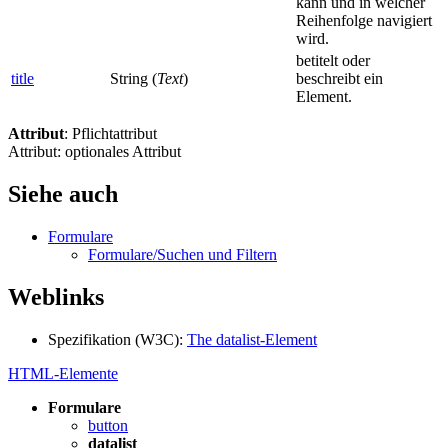
kann und in welcher
Reihenfolge navigiert
wird.
betitelt oder
title
String (
Text
)
beschreibt ein
Element.
Attribut
: Pflichtattribut
Attribut: optionales Attribut
Siehe auch
Formulare
Formulare/Suchen und Filtern
Weblinks
Spezifikation (W3C):
The datalist-Element
HTML-Elemente
Formulare
button
datalist