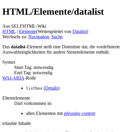
HTML/
Elemente/
datalist
Aus SELFHTML-Wiki
HTML
‎ |
Elemente
(Weitergeleitet von
Datalist
)
Wechseln zu:
Navigation
,
Suche
Das
datalist
-Element stellt eine Datenliste dar, die vordefinierte
Auswahlmöglichkeiten für andere Steuerelemente enthält.
Syntax
Start-Tag: notwendig
End-Tag: notwendig
WAI‑ARIA
‑Rolle
(
Details
)
listbox
Elternelemente
Darf vorkommen in:
allen Elementen mit
phrasing content
erlaubte Inhalte