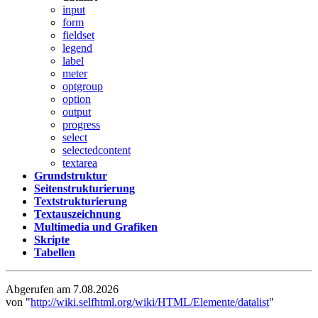
input
form
fieldset
legend
label
meter
optgroup
option
output
progress
select
selectedcontent
textarea
Grundstruktur
Seitenstrukturierung
Textstrukturierung
Textauszeichnung
Multimedia und Grafiken
Skripte
Tabellen
Abgerufen am 7.08.2026
von "
http://wiki.selfhtml.org/wiki/HTML/Elemente/datalist
"