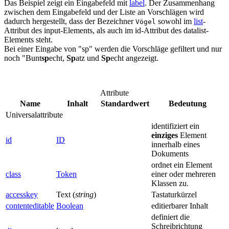
Das Beispiel zeigt ein Eingabefeld mit
label
. Der Zusammenhang
zwischen dem Eingabefeld und der Liste an Vorschlägen wird
dadurch hergestellt, dass der Bezeichner
sowohl im
list
-
Vögel
Attribut des input-Elements, als auch im id-Attribut des datalist-
Elements steht.
Bei einer Eingabe von "sp" werden die Vorschläge gefiltert und nur
noch "Bunt
sp
echt,
Sp
atz und
Sp
echt angezeigt.
Attribute
Name
Inhalt
Standardwert
Bedeutung
Universalattribute
identifiziert ein
einziges
Element
id
ID
innerhalb eines
Dokuments
ordnet ein Element
class
Token
einer oder mehreren
Klassen zu.
accesskey
Text (
string
)
Tastaturkürzel
contenteditable
Boolean
editierbarer Inhalt
definiert die
Schreibrichtung