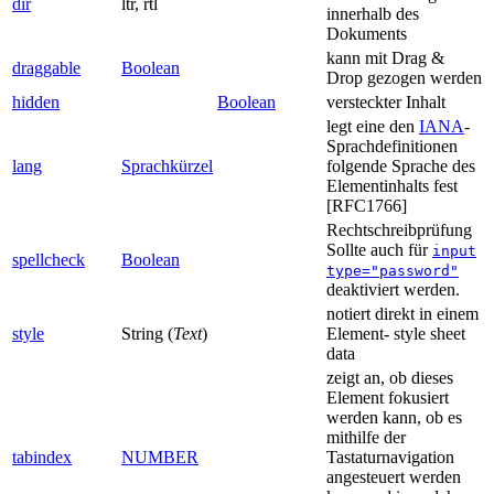
dir
ltr, rtl
innerhalb des
Dokuments
kann mit Drag &
draggable
Boolean
Drop gezogen werden
hidden
Boolean
versteckter Inhalt
legt eine den
IANA
-
Sprachdefinitionen
lang
Sprachkürzel
folgende Sprache des
Elementinhalts fest
[RFC1766]
Rechtschreibprüfung
Sollte auch für
input
spellcheck
Boolean
type="password"
deaktiviert werden.
notiert direkt in einem
style
String (
Text
)
Element- style sheet
data
zeigt an, ob dieses
Element fokusiert
werden kann, ob es
mithilfe der
tabindex
NUMBER
Tastaturnavigation
angesteuert werden