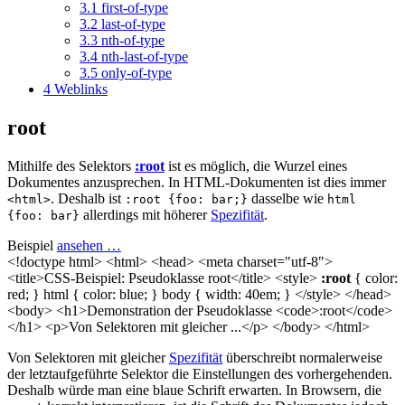
3.1
first-of-type
3.2
last-of-type
3.3
nth-of-type
3.4
nth-last-of-type
3.5
only-of-type
4
Weblinks
root
Mithilfe des Selektors
:root
ist es möglich, die Wurzel eines
Dokumentes anzusprechen. In HTML-Dokumenten ist dies immer
. Deshalb ist
dasselbe wie
<html>
:root {foo: bar;}
html
allerdings mit höherer
Spezifität
.
{foo: bar}
Beispiel
ansehen …
<!doctype html> <html> <head> <meta charset="utf-8">
<title>CSS-Beispiel: Pseudoklasse root</title> <style>
:root
{ color:
red; } html { color: blue; } body { width: 40em; } </style> </head>
<body> <h1>Demonstration der Pseudoklasse <code>:root</code>
</h1> <p>Von Selektoren mit gleicher ...</p> </body> </html>
Von Selektoren mit gleicher
Spezifität
überschreibt normalerweise
der letztaufgeführte Selektor die Einstellungen des vorhergehenden.
Deshalb würde man eine blaue Schrift erwarten. In Browsern, die