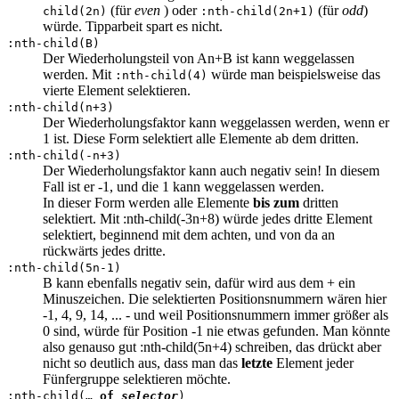
(für
even
) oder
(für
odd
)
child(2n)
:nth-child(2n+1)
würde. Tipparbeit spart es nicht.
:nth-child(B)
Der Wiederholungsteil von An+B ist kann weggelassen
werden. Mit
würde man beispielsweise das
:nth-child(4)
vierte Element selektieren.
:nth-child(n+3)
Der Wiederholungsfaktor kann weggelassen werden, wenn er
1 ist. Diese Form selektiert alle Elemente ab dem dritten.
:nth-child(-n+3)
Der Wiederholungsfaktor kann auch negativ sein! In diesem
Fall ist er -1, und die 1 kann weggelassen werden.
In dieser Form werden alle Elemente
bis zum
dritten
selektiert. Mit :nth-child(-3n+8) würde jedes dritte Element
selektiert, beginnend mit dem achten, und von da an
rückwärts jedes dritte.
:nth-child(5n-1)
B kann ebenfalls negativ sein, dafür wird aus dem + ein
Minuszeichen. Die selektierten Positionsnummern wären hier
-1, 4, 9, 14, ... - und weil Positionsnummern immer größer als
0 sind, würde für Position -1 nie etwas gefunden. Man könnte
also genauso gut :nth-child(5n+4) schreiben, das drückt aber
nicht so deutlich aus, dass man das
letzte
Element jeder
Fünfergruppe selektieren möchte.
:nth-child(…
of
selector
)