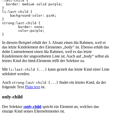
:last-child
{
border
:
medium
solid
purple
;
}
li
:last-child
{
background-color
:
pink
;
}
strong
:last-child
{
border
:
none
;
color
:
purple
;
}
In diesem Beispiel erhält der 3. Absatz einen lila Rahmen, weil er
das letzte Kindelement des Elementes „body“ ist. Ebenso erhält das
dritte Listenelement einen lila Rahmen, weil es das letzte
Kindelement der ungeordneten Liste ist. Auch auf „body“ selbst als
letztes Kind des html-Elements trifft der Selektor zu.
Mit
kann gezielt das letzte Kind einer Liste
li:last-child {...}
selektiert werden.
Auch
findet ein letztes Kind, da der
strong:last-child {...}
folgende Text
Plain text
ist.
only-child
Der Selektor
:only-child
spricht ein Element an, welches das
einzige Kind seines Elternelementes ist.