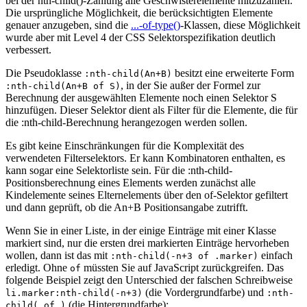
bei der nth-child()-Zählung alle Geschwisterelemente mitzuzählen.
Die ursprüngliche Möglichkeit, die berücksichtigten Elemente
genauer anzugeben, sind die
...-of-type()
-Klassen, diese Möglichkeit
wurde aber mit Level 4 der CSS Selektorspezifikation deutlich
verbessert.
Die Pseudoklasse
besitzt eine erweiterte Form
:nth-child(An+B)
, in der Sie außer der Formel zur
:nth-child(An+B of S)
Berechnung der ausgewählten Elemente noch einen Selektor S
hinzufügen. Dieser Selektor dient als Filter für die Elemente, die für
die :nth-child-Berechnung herangezogen werden sollen.
Es gibt keine Einschränkungen für die Komplexität des
verwendeten Filterselektors. Er kann Kombinatoren enthalten, es
kann sogar eine Selektorliste sein. Für die :nth-child-
Positionsberechnung eines Elements werden zunächst alle
Kindelemente seines Elternelements über den of-Selektor gefiltert
und dann geprüft, ob die An+B Positionsangabe zutrifft.
Wenn Sie in einer Liste, in der einige Einträge mit einer Klasse
markiert sind, nur die ersten drei markierten Einträge hervorheben
wollen, dann ist das mit
einfach
:nth-child(-n+3 of .marker)
erledigt. Ohne
müssten Sie auf JavaScript zurückgreifen. Das
of
folgende Beispiel zeigt den Unterschied der falschen Schreibweise
(die Vordergrundfarbe) und
li.marker:nth-child(-n+3)
:nth-
(die Hintergrundfarbe):
child(…of…)