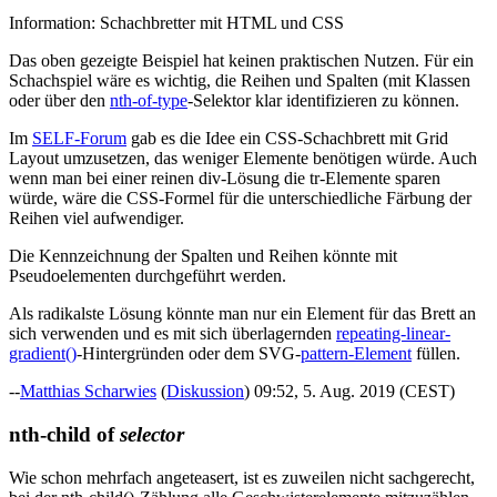
Information: Schachbretter mit HTML und CSS
Das oben gezeigte Beispiel hat keinen praktischen Nutzen. Für ein
Schachspiel wäre es wichtig, die Reihen und Spalten (mit Klassen
oder über den
nth-of-type
-Selektor klar identifizieren zu können.
Im
SELF-Forum
gab es die Idee ein CSS-Schachbrett mit Grid
Layout umzusetzen, das weniger Elemente benötigen würde. Auch
wenn man bei einer reinen div-Lösung die tr-Elemente sparen
würde, wäre die CSS-Formel für die unterschiedliche Färbung der
Reihen viel aufwendiger.
Die Kennzeichnung der Spalten und Reihen könnte mit
Pseudoelementen durchgeführt werden.
Als radikalste Lösung könnte man nur ein Element für das Brett an
sich verwenden und es mit sich überlagernden
repeating-linear-
gradient()
-Hintergründen oder dem SVG-
pattern-Element
füllen.
--
Matthias Scharwies
(
Diskussion
) 09:52, 5. Aug. 2019 (CEST)
nth-child of
selector
Wie schon mehrfach angeteasert, ist es zuweilen nicht sachgerecht,