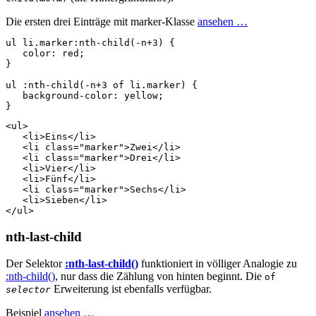
Die ersten drei Einträge mit marker-Klasse
ansehen …
ul
li
.marker
:nth-child
(
-n
+
3
)
{
color
:
red
;
}
ul
:nth-child
(
-n
+
3
of
li
.marker
)
{
background-color
:
yellow
;
}
<
ul
>
<
li
>
Eins
</
li
>
<
li
class
=
"marker"
>
Zwei
</
li
>
<
li
class
=
"marker"
>
Drei
</
li
>
<
li
>
Vier
</
li
>
<
li
>
Fünf
</
li
>
<
li
class
=
"marker"
>
Sechs
</
li
>
<
li
>
Sieben
</
li
>
</
ul
>
nth-last-child
Der Selektor
:nth-last-child()
funktioniert in völliger Analogie zu
:nth-child()
, nur dass die Zählung von hinten beginnt. Die
of
Erweiterung ist ebenfalls verfügbar.
selector
Beispiel
ansehen …