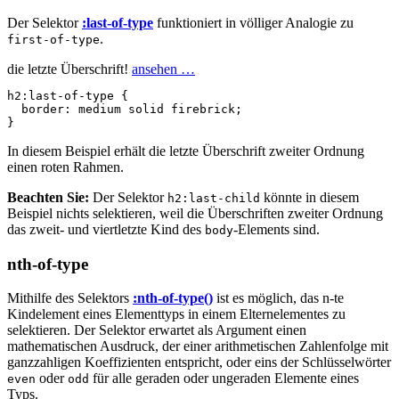
Der Selektor
:last-of-type
funktioniert in völliger Analogie zu
.
first-of-type
die letzte Überschrift!
ansehen …
h2
:last-of-type
{
border
:
medium
solid
firebrick
;
}
In diesem Beispiel erhält die letzte Überschrift zweiter Ordnung
einen roten Rahmen.
Beachten Sie:
Der Selektor
könnte in diesem
h2:last-child
Beispiel nichts selektieren, weil die Überschriften zweiter Ordnung
das zweit- und viertletzte Kind des
-Elements sind.
body
nth-of-type
Mithilfe des Selektors
:nth-of-type()
ist es möglich, das n-te
Kindelement eines Elementtyps in einem Elternelementes zu
selektieren. Der Selektor erwartet als Argument einen
mathematischen Ausdruck, der einer arithmetischen Zahlenfolge mit
ganzzahligen Koeffizienten entspricht, oder eins der Schlüsselwörter
oder
für alle geraden oder ungeraden Elemente eines
even
odd
Typs.