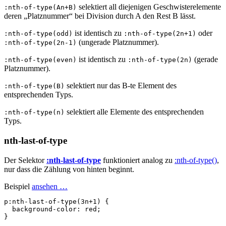
selektiert all diejenigen Geschwisterelemente
:nth-of-type(An+B)
deren „Platznummer“ bei Division durch A den Rest B lässt.
ist identisch zu
oder
:nth-of-type(odd)
:nth-of-type(2n+1)
(ungerade Platznummer).
:nth-of-type(2n-1)
ist identisch zu
(gerade
:nth-of-type(even)
:nth-of-type(2n)
Platznummer).
selektiert nur das B-te Element des
:nth-of-type(B)
entsprechenden Typs.
selektiert alle Elemente des entsprechenden
:nth-of-type(n)
Typs.
nth-last-of-type
Der Selektor
:nth-last-of-type
funktioniert analog zu
:nth-of-type()
,
nur dass die Zählung von hinten beginnt.
Beispiel
ansehen …
p
:nth-last-of-type
(
3n
+
1
)
{
background-color
:
red
;
}