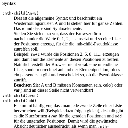
Syntax
:nth-child(An+B)
Dies ist die allgemeine Syntax und beschreibt ein
Wiederholungsmuster. A und B stehen hier für ganze Zahlen.
Das
und das
sind Syntaxelemente.
n
+
Stellen Sie sich dazu vor, dass der Browser für n
nacheinander die Werte 0, 1, 2, ... einsetzt und so eine Liste
der Positionen erzeugt, für die die :nth-child-Pseudoklasse
zutreffen soll.
Beispiel:
würde die Positionen 2, 5, 8, 11... erzeugen
3n+2
und damit auf die Elemente an diesen Positionen zutreffen.
Natürlich erstellt der Browser nicht vorab eine unendliche
Liste, sondern errechnet anhand der Elementposition, ob es
ein passendes n gibt und entscheidet so, ob die Pseodoklasse
zutrifft.
Beachten Sie:
A und B müssen Konstanten sein. calc() oder
var() sind an dieser Stelle nicht verwendbar!
:nth-child(even)
:nth-child(odd)
Es kommt häufig vor, dass man jede zweite Zeile einer Liste
hervorheben will (Beispiele dazu folgen gleich), deshalb gibt
es die Kurzformen
für die geraden Positionen und
even
odd
für die ungeraden Positionen. Damit wird die gewünschte
Absicht deutlicher ausgedrückt ,als wenn man
:nth-