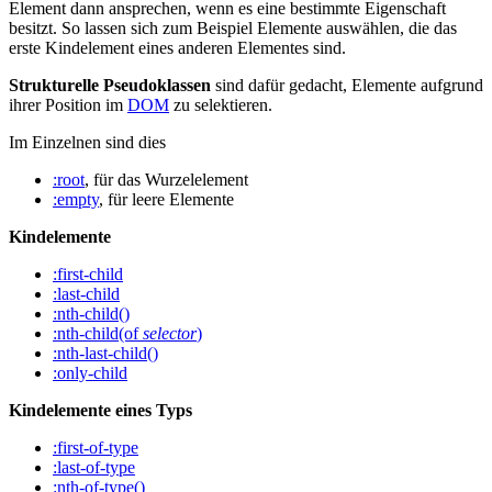
Element dann ansprechen, wenn es eine bestimmte Eigenschaft
besitzt. So lassen sich zum Beispiel Elemente auswählen, die das
erste Kindelement eines anderen Elementes sind.
Strukturelle Pseudoklassen
sind dafür gedacht, Elemente aufgrund
ihrer Position im
DOM
zu selektieren.
Im Einzelnen sind dies
:root
, für das Wurzelelement
:empty
, für leere Elemente
Kindelemente
:first-child
:last-child
:nth-child()
:nth-child(of
selector
)
:nth-last-child()
:only-child
Kindelemente eines Typs
:first-of-type
:last-of-type
:nth-of-type()