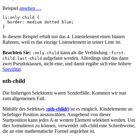
Beispiel
ansehen …
li
:only-child
{
border
:
medium
dotted
blue
;
}
In diesem Beispiel erhält nur das 4. Listenelement einen blauen
Rahmen, weil es das einzige Listenelement in seiner Liste ist.
Beachten Sie:
kann als die Verbindung
:only-child
:first-
aufgefasst werden. Allerdings sind das dann
child:last-child
zwei Pseudoklassen, nicht eine, und damit ergäbe sich eine höhere
Spezifität
.
nth-child
Die bisherigen Selektoren waren Sonderfälle. Kommen wir nun
zum allgemeinen Fall.
Mithilfe des Selektors
:nth-child()
ist es möglich, Kindelemente an
beliebiger Position auszuwählen. Ausgehend von dieser
Startposition kann jedes A-te weitere Element selektiert werden. Um
dies formulieren zu können, verwendet :nth-child eine Schreibweise,
die an eine mathematische Formel angelehnt ist.