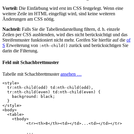
Vorteil:
Die Einfärbung wird erst im CSS festgelegt. Wenn eine
weitere Zeile im HTML eingefügt wird, sind keine weiteren
Änderungen am CSS nötig.
Nachteil:
Falls Sie die Tabellendarstellung filtern, d. h. einzele
Zeilen per CSS ausblenden, wird dies nicht berücksichtigt und das
Streifenmuster funktioniert nicht mehr. Greifen Sie hierfür auf die
of
S
Erweiterung von
zurück und berücksichtigen Sie
:nth-child()
darin die Filterung.
Feld mit Schachbrettmuster
Tabelle mit Schachbrettmuster
ansehen …
<
style
>
tr
:nth-child
(
odd
)
td
:nth-child
(
odd
),
tr
:nth-child
(
even
)
td
:nth-child
(
even
)
{
background
:
black
;
}
</
style
>
<
body
>
<
table
>
<
tbody
>
<
tr
><
th
>
8
</
th
><
td
></
td
>
...
<
td
></
td
></
tr
>
          ...
