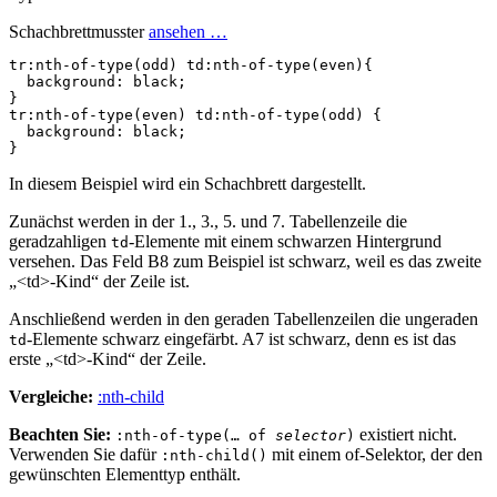
Schachbrettmusster
ansehen …
tr
:nth-of-type
(
odd
)
td
:nth-of-type
(
even
)
{
background
:
black
;
}
tr
:nth-of-type
(
even
)
td
:nth-of-type
(
odd
)
{
background
:
black
;
}
In diesem Beispiel wird ein Schachbrett dargestellt.
Zunächst werden in der 1., 3., 5. und 7. Tabellenzeile die
geradzahligen
-Elemente mit einem schwarzen Hintergrund
td
versehen. Das Feld B8 zum Beispiel ist schwarz, weil es das zweite
„<td>-Kind“ der Zeile ist.
Anschließend werden in den geraden Tabellenzeilen die ungeraden
-Elemente schwarz eingefärbt. A7 ist schwarz, denn es ist das
td
erste „<td>-Kind“ der Zeile.
Vergleiche:
:nth-child
Beachten Sie:
existiert nicht.
:nth-of-type(… of
selector
)
Verwenden Sie dafür
mit einem of-Selektor, der den
:nth-child()
gewünschten Elementtyp enthält.