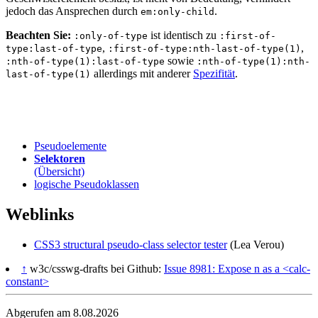
jedoch das Ansprechen durch
.
em:only-child
Beachten Sie:
ist identisch zu
:only-of-type
:first-of-
,
,
type:last-of-type
:first-of-type:nth-last-of-type(1)
sowie
:nth-of-type(1):last-of-type
:nth-of-type(1):nth-
allerdings mit anderer
Spezifität
.
last-of-type(1)
Pseudoelemente
Selektoren
(Übersicht)
logische Pseudoklassen
Weblinks
CSS3 structural pseudo-class selector tester
(Lea Verou)
↑
w3c/csswg-drafts bei Github:
Issue 8981: Expose n as a <calc-
constant>
Abgerufen am 8.08.2026