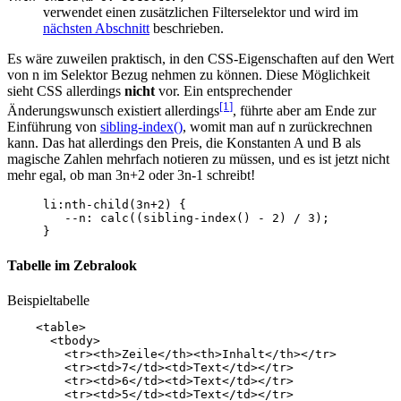
verwendet einen zusätzlichen Filterselektor und wird im
nächsten Abschnitt
beschrieben.
Es wäre zuweilen praktisch, in den CSS-Eigenschaften auf den Wert
von n im Selektor Bezug nehmen zu können. Diese Möglichkeit
sieht CSS allerdings
nicht
vor. Ein entsprechender
[1
]
Änderungswunsch existiert allerdings
, führte aber am Ende zur
Einführung von
sibling-index()
, womit man auf n zurückrechnen
kann. Das hat allerdings den Preis, die Konstanten A und B als
magische Zahlen mehrfach notieren zu müssen, und es ist jetzt nicht
mehr egal, ob man 3n+2 oder 3n-1 schreibt!
li
:nth-child
(
3n
+
2
)
{
--
n
:
calc
((
sibling
-
index
()
-
2
)
/
3
);
}
Tabelle im Zebralook
Beispieltabelle
<
table
>
<
tbody
>
<
tr
><
th
>
Zeile
</
th
><
th
>
Inhalt
</
th
></
tr
>
<
tr
><
td
>
7
</
td
><
td
>
Text
</
td
></
tr
>
<
tr
><
td
>
6
</
td
><
td
>
Text
</
td
></
tr
>
<
tr
><
td
>
5
</
td
><
td
>
Text
</
td
></
tr
>