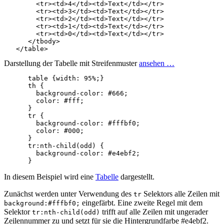
<
tr
><
td
>
4
</
td
><
td
>
Text
</
td
></
tr
>
<
tr
><
td
>
3
</
td
><
td
>
Text
</
td
></
tr
>
<
tr
><
td
>
2
</
td
><
td
>
Text
</
td
></
tr
>
<
tr
><
td
>
1
</
td
><
td
>
Text
</
td
></
tr
>
<
tr
><
td
>
0
</
td
><
td
>
Text
</
td
></
tr
>
</
tbody
>
</
table
>
Darstellung der Tabelle mit Streifenmuster
ansehen …
table
{
width
:
95%
;}
th
{
background-color
:
#666
;
color
:
#fff
;
}
tr
{
background-color
:
#fffbf0
;
color
:
#000
;
}
tr
:nth-child
(
odd
)
{
background-color
:
#e4ebf2
;
}
In diesem Beispiel wird eine
Tabelle
dargestellt.
Zunächst werden unter Verwendung des
Selektors alle Zeilen mit
tr
eingefärbt. Eine zweite Regel mit dem
background:#fffbf0;
Selektor
trifft auf alle Zeilen mit ungerader
tr:nth-child(odd)
Zeilennummer zu und setzt für sie die Hintergrundfarbe #e4ebf2.