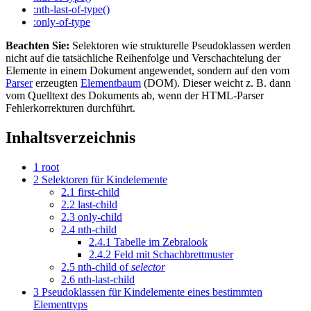
:nth-last-of-type()
:only-of-type
Beachten Sie:
Selektoren wie strukturelle Pseudoklassen werden
nicht auf die tatsächliche Reihenfolge und Verschachtelung der
Elemente in einem Dokument angewendet, sondern auf den vom
Parser
erzeugten
Elementbaum
(DOM). Dieser weicht z. B. dann
vom Quelltext des Dokuments ab, wenn der HTML-Parser
Fehlerkorrekturen durchführt.
Inhaltsverzeichnis
1
root
2
Selektoren für Kindelemente
2.1
first-child
2.2
last-child
2.3
only-child
2.4
nth-child
2.4.1
Tabelle im Zebralook
2.4.2
Feld mit Schachbrettmuster
2.5
nth-child of
selector
2.6
nth-last-child
3
Pseudoklassen für Kindelemente eines bestimmten
Elementtyps