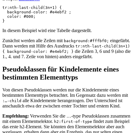
tr
:nth-last-child
(
3n
+
1
)
{
background-color
:
#e4ebf2
;
color
:
#000
;
}
In diesem Beispiel wird eine Tabelle dargestellt.
Zunächst werden alle Zeilen mit
eingefärbt.
background:#fffbf0;
Dann werden mit Hilfe des Ausdrucks
tr:nth-last-child(3n+1)
die Zeilen 3, 6 und 9 (also die
{ background-color: #e4ebf2; }
1., 4. und 7. Zeile von hinten) anders eingefärbt.
Pseudoklassen für Kindelemente eines
bestimmten Elementtyps
Von diesen Pseudoklassen werden nur die Kindelemente eines
bestimmten Elementtyps betrachtet. Im Gegensatz dazu werden mit
alle Kindelemente herangezogen. Der Unterschied ist
:…-child
anschaulich etwa der zwischen erster Tochter und erstem Kind.
Empfehlung:
Verwenden Sie die …-type Pseudoklassen zusammen
mit einem Elementselektor.
findet zum Beispiel
h2:first-of-type
das erste h2-Element. Sie könnten den Elementselektor aber auch
weglassen, erhalten dann aber ein Ergebnis, das nur selten einen