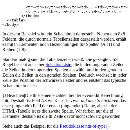
<
tr
><
th
>
1
</
th
><
td
></
td
><
td
>
...
<
td
></
td
></
tr
>
<
tr
><
th
></
th
><
th
>
A
</
th
>
...
<
th
>
H
</
th
></
tr
>
</
tbody
>
</
table
>
</
body
>
In diesem Beispiel wird ein Schachbrett dargestellt. Neben den 8x8
Feldern, die durch normale Tabellenzellen dargestellt werden, erhält
es mit th-Elementen noch Bezeichnungen für Spalten (A-H) und
Reihen (1-8).
Standardmäßig sind die Tabellenzellen weiß. Die gezeigte CSS
Regel besteht aus einer
Selektor-Liste
, die in den ungeraden Zeilen
die Zellen in den ungeraden Spalten auswählt und in den geraden
Zeilen die Zellen in den geraden Spalten. Dadurch wechselt in jeder
Zeile die Position der schwarzen Felder und es entsteht das typische
Schachbrettmuster.
{{Beachten|Die th Elemente zählen bei der even/odd Berechnung
mit. Deshalb ist Feld A8 weiß - es ist zwar
auf dem Schachbrett
das
erste (ungerade) Feld der ersten (ungeraden) Reihe, aber in der
HTML-Tabelle ist es die zweite Spalte. Wir färben nur die td
Elemente, deshalb ist die th-Zelle davor nicht schwarz geworden.
Siehe auch das Beispiel für die
Pseudoklasse nth-of-type()
.