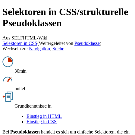
Selektoren in CSS/
strukturelle
Pseudoklassen
Aus SELFHTML-Wiki
Selektoren in CSS
(Weitergeleitet von
Pseudoklasse
)
Wechseln zu:
Navigation
,
Suche
30min
mittel
Grundkenntnisse in
Einstieg in HTML
Einstieg in CSS
Bei
Pseudoklassen
handelt es sich um einfache Selektoren, die ein