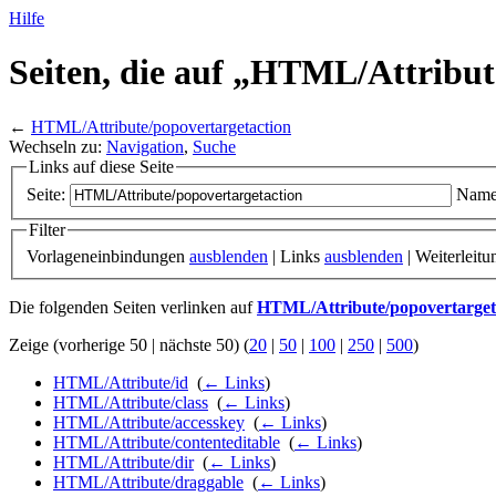
Hilfe
Seiten, die auf „HTML/
Attribut
←
HTML/Attribute/popovertargetaction
Wechseln zu:
Navigation
,
Suche
Links auf diese Seite
Seite:
Name
Filter
Vorlageneinbindungen
ausblenden
| Links
ausblenden
| Weiterleit
Die folgenden Seiten verlinken auf
HTML/Attribute/popovertarget
Zeige (vorherige 50 | nächste 50) (
20
|
50
|
100
|
250
|
500
)
HTML/Attribute/id
‎
(
← Links
)
HTML/Attribute/class
‎
(
← Links
)
HTML/Attribute/accesskey
‎
(
← Links
)
HTML/Attribute/contenteditable
‎
(
← Links
)
HTML/Attribute/dir
‎
(
← Links
)
HTML/Attribute/draggable
‎
(
← Links
)