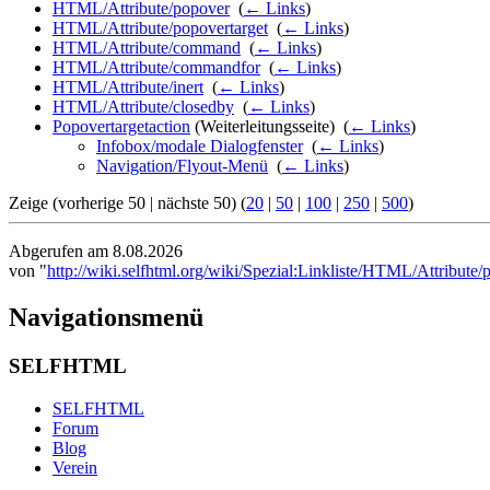
HTML/Attribute/popover
‎
(
← Links
)
HTML/Attribute/popovertarget
‎
(
← Links
)
HTML/Attribute/command
‎
(
← Links
)
HTML/Attribute/commandfor
‎
(
← Links
)
HTML/Attribute/inert
‎
(
← Links
)
HTML/Attribute/closedby
‎
(
← Links
)
Popovertargetaction
(Weiterleitungsseite) ‎
(
← Links
)
Infobox/modale Dialogfenster
‎
(
← Links
)
Navigation/Flyout-Menü
‎
(
← Links
)
Zeige (vorherige 50 | nächste 50) (
20
|
50
|
100
|
250
|
500
)
Abgerufen am 8.08.2026
von "
http://wiki.selfhtml.org/wiki/Spezial:Linkliste/HTML/Attribute/
Navigationsmenü
SELFHTML
SELFHTML
Forum
Blog
Verein