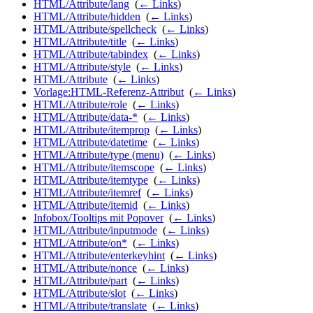
HTML/Attribute/lang
‎
(
← Links
)
HTML/Attribute/hidden
‎
(
← Links
)
HTML/Attribute/spellcheck
‎
(
← Links
)
HTML/Attribute/title
‎
(
← Links
)
HTML/Attribute/tabindex
‎
(
← Links
)
HTML/Attribute/style
‎
(
← Links
)
HTML/Attribute
‎
(
← Links
)
Vorlage:HTML-Referenz-Attribut
‎
(
← Links
)
HTML/Attribute/role
‎
(
← Links
)
HTML/Attribute/data-*
‎
(
← Links
)
HTML/Attribute/itemprop
‎
(
← Links
)
HTML/Attribute/datetime
‎
(
← Links
)
HTML/Attribute/type (menu)
‎
(
← Links
)
HTML/Attribute/itemscope
‎
(
← Links
)
HTML/Attribute/itemtype
‎
(
← Links
)
HTML/Attribute/itemref
‎
(
← Links
)
HTML/Attribute/itemid
‎
(
← Links
)
Infobox/Tooltips mit Popover
‎
(
← Links
)
HTML/Attribute/inputmode
‎
(
← Links
)
HTML/Attribute/on*
‎
(
← Links
)
HTML/Attribute/enterkeyhint
‎
(
← Links
)
HTML/Attribute/nonce
‎
(
← Links
)
HTML/Attribute/part
‎
(
← Links
)
HTML/Attribute/slot
‎
(
← Links
)
HTML/Attribute/translate
‎
(
← Links
)