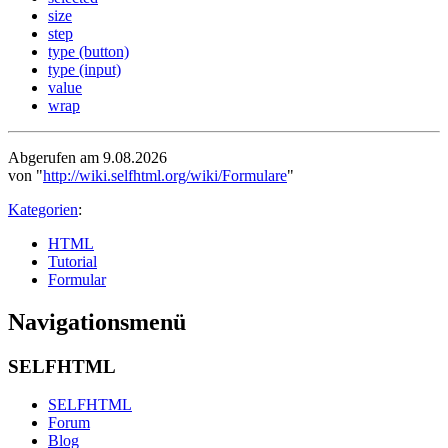
size
step
type (button)
type (input)
value
wrap
Abgerufen am 9.08.2026
von "
http://wiki.selfhtml.org/wiki/Formulare
"
Kategorien
:
HTML
Tutorial
Formular
Navigationsmenü
SELFHTML
SELFHTML
Forum
Blog