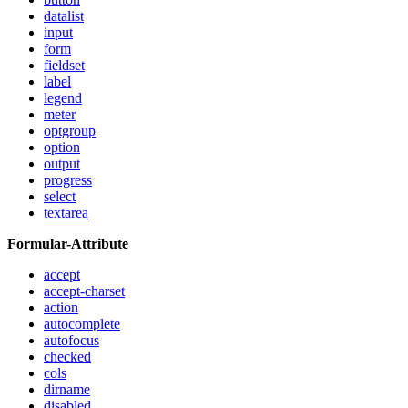
datalist
input
form
fieldset
label
legend
meter
optgroup
option
output
progress
select
textarea
Formular-Attribute
accept
accept-charset
action
autocomplete
autofocus
checked
cols
dirname
disabled