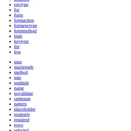
enctype
for
form
formaction
formenctype
formmethod
high
keytype
list
low
max
maxlength
method
min
multiple
name
novalidate
optimum
pattern
placeholder
readonly
required
rows
selected