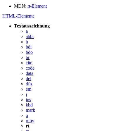
MDN:
rt-Element
HTML-Elemente
Textauszeichnung
a
abbr
b
bdi
bdo
br
cite
code
data
del
dfn
em
i
ins
kbd
mark
q
ruby
rt