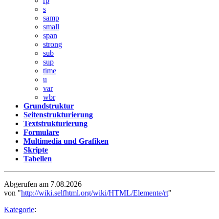
rp
s
samp
small
span
strong
sub
sup
time
u
var
wbr
Grundstruktur
Seitenstrukturierung
Textstrukturierung
Formulare
Multimedia und Grafiken
Skripte
Tabellen
Abgerufen am 7.08.2026
von "
http://wiki.selfhtml.org/wiki/HTML/Elemente/rt
"
Kategorie
: