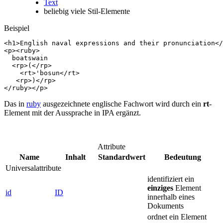
Text
beliebig viele Stil-Elemente
Beispiel
<
h1
>
English naval expressions and their pronunciation
</
<
p
><
ruby
>
  boatswain

<
rp
>
(
</
rp
>
<
rt
>
'bosun
</
rt
>
<
rp
>
)
</
rp
>
</
ruby
></
p
>
Das in
ruby
ausgezeichnete englische Fachwort wird durch ein
rt
-
Element mit der Aussprache in IPA ergänzt.
Attribute
Name
Inhalt
Standardwert
Bedeutung
Universalattribute
identifiziert ein
einziges
Element
id
ID
innerhalb eines
Dokuments
ordnet ein Element