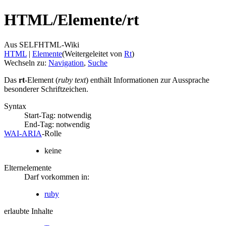
HTML/
Elemente/
rt
Aus SELFHTML-Wiki
HTML
‎ |
Elemente
(Weitergeleitet von
Rt
)
Wechseln zu:
Navigation
,
Suche
Das
rt
-Element (
ruby text
) enthält Informationen zur Aussprache
besonderer Schriftzeichen.
Syntax
Start-Tag: notwendig
End-Tag: notwendig
WAI‑ARIA
‑Rolle
keine
Elternelemente
Darf vorkommen in:
ruby
erlaubte Inhalte