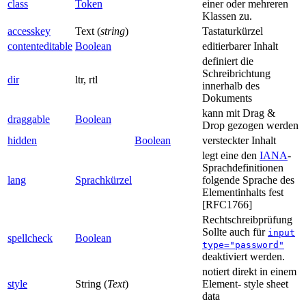
class
Token
einer oder mehreren
Klassen zu.
accesskey
Text (
string
)
Tastaturkürzel
contenteditable
Boolean
editierbarer Inhalt
definiert die
Schreibrichtung
dir
ltr, rtl
innerhalb des
Dokuments
kann mit Drag &
draggable
Boolean
Drop gezogen werden
hidden
Boolean
versteckter Inhalt
legt eine den
IANA
-
Sprachdefinitionen
lang
Sprachkürzel
folgende Sprache des
Elementinhalts fest
[RFC1766]
Rechtschreibprüfung
Sollte auch für
input
spellcheck
Boolean
type="password"
deaktiviert werden.
notiert direkt in einem
style
String (
Text
)
Element- style sheet
data