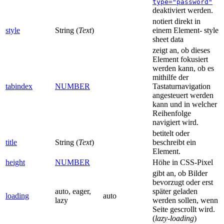
type="password"
deaktiviert werden.
notiert direkt in
style
String (
Text
)
einem Element- style
sheet data
zeigt an, ob dieses
Element fokusiert
werden kann, ob es
mithilfe der
tabindex
NUMBER
Tastaturnavigation
angesteuert werden
kann und in welcher
Reihenfolge
navigiert wird.
betitelt oder
title
String (
Text
)
beschreibt ein
Element.
height
NUMBER
Höhe in CSS-Pixel
gibt an, ob Bilder
bevorzugt oder erst
auto, eager,
später geladen
loading
auto
lazy
werden sollen, wenn
Seite gescrollt wird.
(
lazy-loading
)