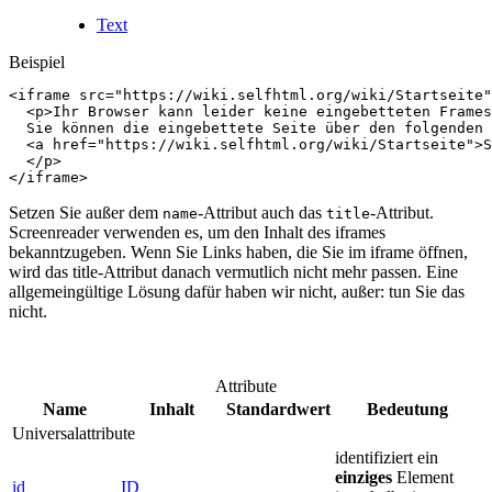
Text
Beispiel
<
iframe
src
=
"https://wiki.selfhtml.org/wiki/Startseite"
<
p
>
Ihr Browser kann leider keine eingebetteten Frames
  Sie können die eingebettete Seite über den folgenden 
<
a
href
=
"https://wiki.selfhtml.org/wiki/Startseite"
>
S
</
p
>
</
iframe
>
Setzen Sie außer dem
-Attribut auch das
-Attribut.
name
title
Screenreader verwenden es, um den Inhalt des iframes
bekanntzugeben. Wenn Sie Links haben, die Sie im iframe öffnen,
wird das title-Attribut danach vermutlich nicht mehr passen. Eine
allgemeingültige Lösung dafür haben wir nicht, außer: tun Sie das
nicht.
Attribute
Name
Inhalt
Standardwert
Bedeutung
Universalattribute
identifiziert ein
einziges
Element
id
ID