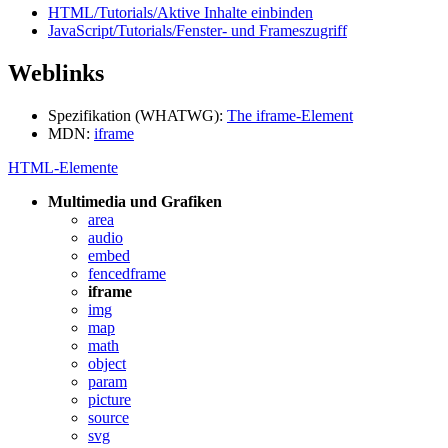
HTML/Tutorials/Aktive Inhalte einbinden
JavaScript/Tutorials/Fenster- und Frameszugriff
Weblinks
Spezifikation (WHATWG):
The iframe-Element
MDN:
iframe
HTML-Elemente
Multimedia und Grafiken
area
audio
embed
fencedframe
iframe
img
map
math
object
param
picture
source
svg