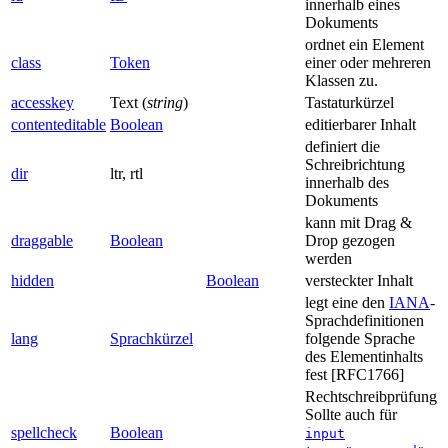
innerhalb eines
Dokuments
ordnet ein Element
class
Token
einer oder mehreren
Klassen zu.
accesskey
Text (
string
)
Tastaturkürzel
contenteditable
Boolean
editierbarer Inhalt
definiert die
Schreibrichtung
dir
ltr, rtl
innerhalb des
Dokuments
kann mit Drag &
draggable
Boolean
Drop gezogen
werden
hidden
Boolean
versteckter Inhalt
legt eine den
IANA
-
Sprachdefinitionen
lang
Sprachkürzel
folgende Sprache
des Elementinhalts
fest [RFC1766]
Rechtschreibprüfung
Sollte auch für
spellcheck
Boolean
input