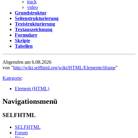
track
video
Grundstruktur
Seitenstrukturierung
Textstrukturierung
Textauszeichnung
Formulare
Skripte
Tabellen
Abgerufen am 6.08.2026
von "
http://wiki.selfhtml.org/wiki/HTML/Elemente/iframe
"
Kategorie
:
Element (HTML)
Navigationsmenü
SELFHTML
SELFHTML
Forum