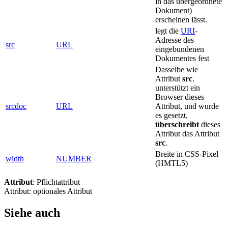
in das übergeordnete
Dokument)
erscheinen lässt.
legt die
URI
-
Adresse des
src
URL
eingebundenen
Dokumentes fest
Dasselbe wie
Attribut
src
.
unterstützt ein
Browser dieses
srcdoc
URL
Attribut, und wurde
es gesetzt,
überschreibt
dieses
Attribut das Attribut
src
.
Breite in CSS-Pixel
width
NUMBER
(HMTL5)
Attribut
: Pflichtattribut
Attribut: optionales Attribut
Siehe auch